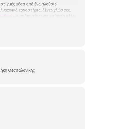
 στιγμές μέσα από ένα πλούσιο
ιτεχνικά εργαστήρια, ξένες γλώσσες,
μυθιού
«Η αγάπη είναι μια χούφτα μέλι
»
ι τα λουλούδια από αγάπη ανθίζουν. Κι από
λλά μπορεί να είναι η αγάπη παρέα με τη
ετε μαζί σας:
1 κίτρινο χαρτόνι Α4 και
«Η μυρμηγκοφωλιά»
Η Μυρμηγκοφωλιά
ού και παρουσιάζεται από τον
),
τα παιδιά θα έχουν τη δυνατότητα να
ώς λειτουργεί μια ζωντανή αποικία
μερα και τι πληροφορίες μας δίνουν.
οθήκη Θεσσαλονίκης
.00 και 11.00 – 12.00, το πρωί
ει την ύλη των μαθημάτων του σχολείου
ων Ε΄ ή Στ΄ τάξεων του Δημοτικού,
τικών, φυσικών επιστημών,
άθουν παίζοντας και διασκεδάζοντας στη
Θεόδωρος
, Φυσικός .
Τετάρτη
«Είχε γίνει ένα μικρό θαύμα. Είχα
α…» Η θεατρολόγος
Λευκοθέα Πύλλη
θα
ευή πεταλούδων.
Υλικά που θα χρειαστεί
. Για παιδιά από 4 - 7 χρονών.