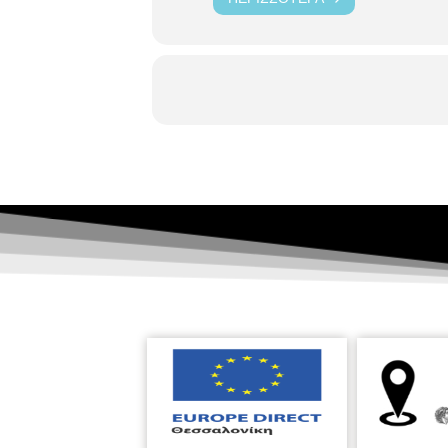
Παρασκευή 12/10/2018, ώρα 10.00 
αφηγηθεί την ιστορία του βιβλίου τ
μικρό κλειδί, που από ένα τυχαίο γε
τον παιδικό της έρωτα με ένα Εβρα
κρυμμένο. Ένας αγώνας ξεκινά με σύ
καταφέρουν άραγε μετά από τόσα χ
παραμυθιού
«Ο Γκαγκαρέλος» /
Χ
κατασκευή επιτραπέζιου παιχνιδιού 
το πρωί
«Η Θεσσαλονίκη σε 10+1 
πρόγραμμα
που απευθύνεται σε μα
πραγματοποιείται σε συνεργασία με
της Θεσσαλονίκης στους χάρτες;
-Κατ
η Βάρνα, το Καλαμάκι και όλα τα άλλα
λιμάνι και οδικός κόμβος από την ε
ζωής της, δεν ήταν πάντα η ίδια πόλ
στην ιστορία και τη διαμόρφωση της
ιστορίες που συνοδεύουν την εξέλι
αναπτύσσεται ένα ελκυστικό για τ
24/10/2018, ώρα 6.30 – 7.30, το α
το πιο πολύτιμο πράγμα στον κόσμο
επιμένει πως μπορεί να σκεφτεί κάτ