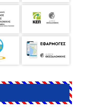
/10/2018, ώρα 10.00 – 11.00 και 11.00 –
Δ΄
Δημοτικού. Περιλαμβάνει πειράματα
σμένη με τους νόμους της φύσης μας
κρούς και μεγάλους.
Τετάρτη
́λλον»
Εκπαιδευτικό πρόγραμμα
ς
. Στόχος του προγράμματος είναι η
. Για τη διεξαγωγή του προγράμματος θα
ών διαδραστικών παιχνιδιών. Τέλος, θα
 – 7.30, το απόγευμα
Η ώρα του
ίες που ξετυλίγονται γύρω από τα
ρμαρώσει την κόρη του και μια γοργόνα
 και στη φυσαρμόνικα ο
Γιάννης -
ριμένο αριθμό ατόμων
που έχει ήδη
πό διαδικασίες ευχάριστες, όπως
οι 6 έως 8 χρονών μαθαίνουν και να
15/10, 22/10 & 29/10.
«Εργαστήρι
ουργική διάθεση και χαρά συμμετέχουν
 η εικαστικός
Νικολέττα Καρδάμη
.
 8.00, το απόγευμα
Τα παιδιά 7 – 10
ε πιο λεπτομερείς δημιουργίες. Θα
ργαστηρίου η εικαστικός
Γαρυφαλλιά
Λαχανούλη»
Κάθε Τρίτη 6.00 – 7.30,
το