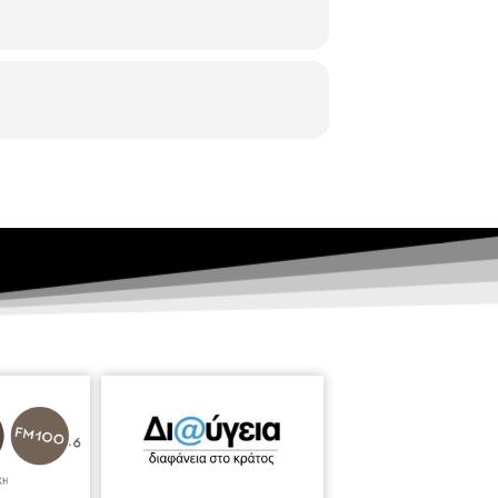
 συγγραφέας
Εύα Κασιάρου
θα μας
σσαλονίκης και στην ιστορία της. «Ένα
ι η αιτία να διηγηθεί η γιαγιά σε όλους
τητών, και να βρουν ένα δαχτυλίδι καλά
 να του παραδώσουν το δαχτυλίδι. Θα
 7.30, το απόγευμα
Η ώρα του
ήστο Κεβρεκίδη.
Θα ακολουθήσει
 ώρα 10.00 – 11.00 και 11.00 – 12.00,
ς κληρονομιά»
Ένα
εκπαιδευτικό
υθέρωσης της πόλης μας και
ομιάς.
-Ποια είναι η παλαιότερη αναφορά
ήταν το Μπαξέ Τσιφλίκι, το Μπεχτσινάρι,
 είναι ένα σημαντικό αστικό κέντρο,
. Στη διάρκεια όμως των πολλών αιώνων
 Το πρόγραμμα αποτελεί μια περιήγηση
αι στα παράδοξα, τους μύθους και τις
 των σύγχρονων ψηφιακών τεχνολογιών
αι με χαρτογραφικά παιχνίδια.
Τετάρτη
σμο»
/ Gill Lewis. Η Αρκουδίτσα ψάχνει για
μια πεταλούδα, αλλά η Μαμά Αρκούδα
παραμυθιού από τη θεατρολόγο
Λευκοθέα