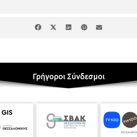
– 11.30, το πρωί
«Παρέα με τον συγγραφέα στη βιβλιοθήκη μου»
Η
ης «
Το ξεχασμένο κλειδί»
που μας ταξιδεύει στην παλιά πόλη της Θε
γονός θα βρεθεί ραμμένο με επιμέλεια στο στρίφωμα του παλτού, θα γίνε
ιόπουλο, τον Ιάκωβο, που χάθηκε στα στρατόπεδα των Γερμανών κατακ
μμαχο τον εγγονό της και τον φίλο του να εντοπίσουν τον Ιάκωβο και
ρόνια να τον εντοπίσουν ζωντανό;»
Τετάρτη
17/10/2018,
ώρα 6.30 –
ρήστος Κεβρεκίδης. Αφήγηση του παραμυθιού
από τον νηπιαγωγό
Χρ
με θέμα το παραμύθι.
Για παιδιά από 4 - 7 χρονών.
Πέμπτη 18/10/2018,
χάρτες. Μια περιήγηση στην πόλη, μέσα από τη χαρτογραφική τη
θητές της
Ε΄και Στ΄
Δημοτικού, με αφορμή τον εορτασμό της απελε
 το
Ιστορικό Αρχείο Μακεδονίας - Αρχείο Χαρτογραφικής Κληρον
ά πού πέφτει η Ανατολική Θεσσαλονίκη και πού η Δυτική;
-Πού ακριβώς 
Γρήγοροι Σύνδεσμοι
 μέρη που ακούμε στα τραγούδια και τις παλιές διηγήσεις;
Η Θεσσαλονίκη
ποχή της δημιουργίας της και χωρίς ουσιαστική διακοπή μέχρι σήμερα
η. Οι συνεχείς αλλαγές της απεικονίζονται, πού αλλού, στους χάρτες!
 σύγχρονης πόλης, μέσα από τη χαρτογραφική της κληρονομιά, αλλά κ
ξή της και σημαντικούς σταθμούς της ιστορίας της. Με τη συνδρομή
ους μαθητές πρόγραμμα οπτικοακουστικής προβολής που συμπληρώνετ
πόγευμα
Η ώρα του παραμυθιού
«Το πολυτιμότερο πράγμα στον κό
. Βρίσκει ένα όμορφο πετράδι, ένα τριαντάφυλλο, ένα πούπουλο και 
ι ακόμα πιο πολύτιμο. Τι μπορεί να είναι αυτό άραγε; Ανάγνωση του 