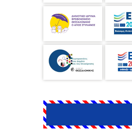
Πύλλη.
Στη συνέχεια γινόμαστε μια 
12.00, το πρωί
« Φυσικά μαγικά»
Έ
φυσικής με καθημερινά υλικά και 
δείχνει ότι η επιστήμη δεν απευθύν
31/10/2018, ώρα 10.00 – 11.00 και 
κυκλοφοριακής αγωγής για μαθητές
ενημέρωση των παιδιών στους κανόν
χρησιμοποιηθεί «οδικός τάπητας» κα
διανεμηθεί σε όλα τα παιδιά έντυπ
παραμυθιού
«Στη Σαλονίκη κάπ
μνημεία της. Μια μικρή νεράιδα ξεφ
αναζητά τον αδελφό της Παραστατ
Αχιλλέας Τσακτσίρας.
Για παιδιά α
εγγραφεί
)
«Τμήμα εκμάθησης της
ζωγραφική, μουσική και παιχνίδι γίν
γράφουν τις πρώτες τους αγγλικές 
ο
ζωγραφικής» (1
Τμήμα)
Κάθε Δευτ
στο εργαστήρι ζωγραφικής που λειτ
Δευτέρα 1/10, 8/10, 15/10, 22/10 
χρονών θα πειραματιστούν αρχικά με
γνωρίσουν μεγάλους ζωγράφους και 
Γκανή.
Δευτέρα 1/10, 8/10, 15/10,