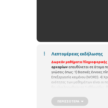
Λεπτομέρειες εκδήλωσης
Δωρεάν μαθήματα Πληροφορικής σ
αρχαρίων
απευθύνεται σε άτομα πο
γνώσεις όπως: 1) Βασικές έννοιες πλ
Επεξεργασία κειμένου (WORD). 4) Χρ
ενότητες των μαθημάτων είναι οι πα
θα ολοκληρωθούν σε 5 εβδομάδες, 
Πληροφορικής στη Διοίκηση και στη
Παρασκευή 18 Μαίου 2018 ώρα 12:
ΠΕΡΙΣΣΌΤΕΡΑ
Λόγω περιορισμένων θέσεων, θα τη
Επικοινωνίας: 2310315100)