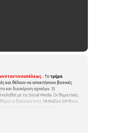
Κωνσταντινουπόλεως .
Το
τμήμα
ές και θέλουν να αποκτήσουν βασικές
α και διαχείριση αρχείων. 3)
χοληθεί με τα Social Media. Οι θεματικές
μαθήματα ξεκινούν στις
18 Μαΐου 2018
και
ιτο, του τμήματος Εφαρμογών
ώρα 11:00 – 12:00
Τμήμα 2ο Αρχαρίων:
κινάνε από την Παρασκευή 11 Μαΐου
.
λεως, (Κωνσταντινουπόλεως 45, Τηλ