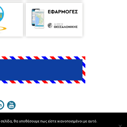
 σελίδα, θα υποθέσουμε πως είστε ικανοποιημένοι με αυτό.
Developed by
MyCompany Projects