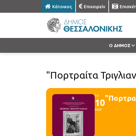
Κάτοικος
Επιχειρείν
Επισκέ
Ο ΔΗΜΟΣ
"Πορτραίτα Τριγλια
ΤΡ
"Πορτρα
10
ΜΑΡ