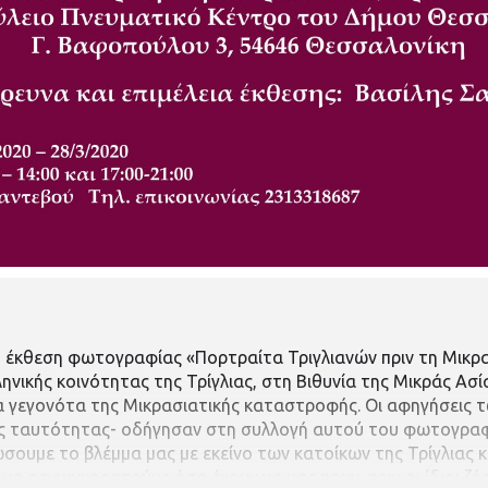
 έκθεση φωτογραφίας «Πορτραίτα Τριγλιανών πριν τη Μικρ
νικής κοινότητας της Τρίγλιας, στη Βιθυνία της Μικράς Ασί
τα γεγονότα της Μικρασιατικής καταστροφής.
Οι αφηγήσεις 
ης ταυτότητας- οδήγησαν στη συλλογή αυτού του φωτογραφ
ουμε το βλέμμα μας με εκείνο των κατοίκων της Τρίγλιας 
 να αφουγκραστούμε όσα έχουν να μας πουν, πριν οι ίδιοι ζ