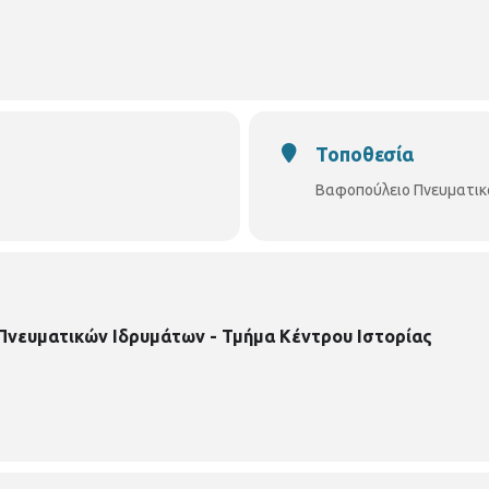
ς.
Αρχειακή έρευνα και επιμέλεια έκθεσης : Βασίλης Σακελλαρ
Τοποθεσία
Βαφοπούλειο Πνευματικ
Πνευματικών Ιδρυμάτων - Τμήμα Κέντρου Ιστορίας