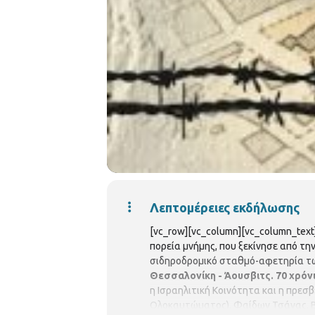
Λεπτομέρειες εκδήλωσης
[vc_row][vc_column][vc_column_text
πορεία μνήμης, που ξεκίνησε από τη
σιδηροδρομικό σταθμό-αφετηρία τω
Θεσσαλονίκη - Άουσβιτς. 70 χρό
η Ισραηλιτική Κοινότητα και η πρεσ
Ολοκαυτώματος), Φαίδων Τσάνας, Βό