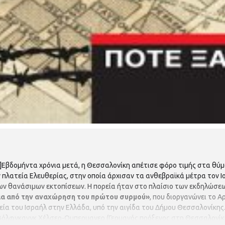
]Εβδομήντα χρόνια μετά, η Θεσσαλονίκη απέτισε φόρο τιμής στα θύμα
ν πλατεία Ελευθερίας, στην οποία άρχισαν τα ανθεβραϊκά μέτρα τον Ιο
ν θανάσιμων εκτοπίσεων. Η πορεία ήταν στο πλαίσιο των εκδηλώσεω
νια από την αναχώρηση του πρώτου συρμού»
, που διοργανώνει το 
βεία του Ισραήλ στην Ελλάδα, υπό την αιγίδα του Δήμου Θεσσαλονίκης
λφγκανγκ Χέλσερ-Ομπερμαγερ (Γερμανός πρόξενος στη Θεσσαλονίκη),