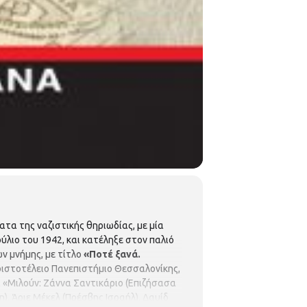
τα της ναζιστικής θηριωδίας, με μία
ύλιο του 1942, και κατέληξε στον παλιό
ν μνήμης, με τίτλο
«Ποτέ ξανά.
Αριστοτέλειο Πανεπιστήμιο Θεσσαλονίκης,
. «Μιλούν: Ζάννα Σαντικάριο (Επιζήσασα
 Άριε Μέκελ (Πρέσβης Ισραήλ), Δαυίδ