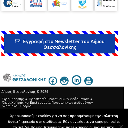
Εγγραφή στο Newsletter του Δήμου
Θεσσαλονίκης
Δήμος Θεσσαλονίκης © 2026
Όροι Χρήσης
Προστασία Προσωπικών Δεδομένων
Όροι Xρήσης και Eπεξεργασία Προσωπικών Δεδομένων
Ψηφιακού Βοηθού
Τηλεφωνικός Κατάλογος
Χρησιμοποιούμε cookies για να σας προσφέρουμε την καλύτερη
δυνατή εμπειρία στη σελίδα μας. Εάν συνεχίσετε να χρησιμοποιείτε
Developed by
MyCompany Projects
τη σελίδα, θα υποθέσουμε πως είστε ικανοποιημένοι με αυτό.