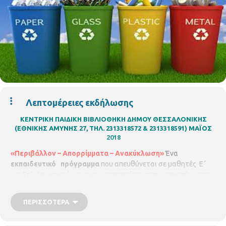
Λεπτομέρειες εκδήλωσης
ΚΕΝΤΡΙΚΗ ΠΑΙΔΙΚΗ ΒΙΒΛΙΟΘΗΚΗ ΔΗΜΟΥ ΘΕΣΣΑΛΟΝΙΚΗΣ
(ΕΘΝΙΚΗΣ ΑΜΥΝΗΣ 27, ΤΗΛ. 2313318572 & 2313318591)
ΜΑΪΟΣ
2018
«Περιβάλλον – Απορρίμματα – Ανακύκλωση»
Ένα
εκπαιδευτικό πρόγραμμα
που απευθύνεται σε μαθητές Ε΄
και Στ΄ Δημοτικού και πραγματοποιείται σε συνεργασία με τον
Φορέα Διαχείρισης Στερεών Αποβλήτων Κεντρικής
Μακεδονίας.
Το πρόγραμμα έχει στόχο την ευαισθητοποίηση
ΠΕΡΙΣΣΌΤΕΡΑ
όλων των παιδιών σε περιβαλλοντικά θέματα για να έχουμε
έναν καθαρό πλανήτη. Οι μικροί μας φίλοι θα μάθουν πώς