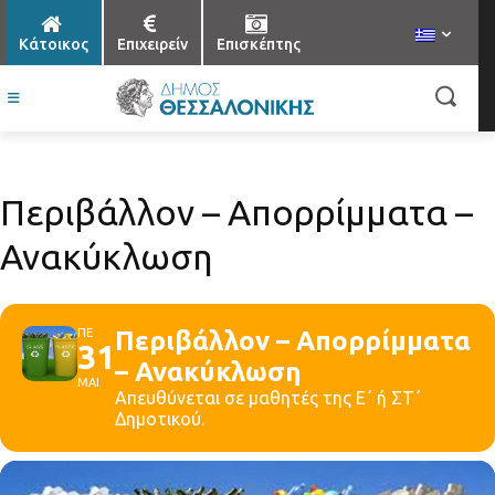
Κάτοικος
Επιχειρείν
Επισκέπτης
Περιβάλλον – Απορρίμματα –
Ανακύκλωση
ΠΕ
Περιβάλλον – Απορρίμματα
31
– Ανακύκλωση
ΜΑΙ
Απευθύνεται σε μαθητές της Ε΄ ή ΣΤ΄
Δημοτικού.