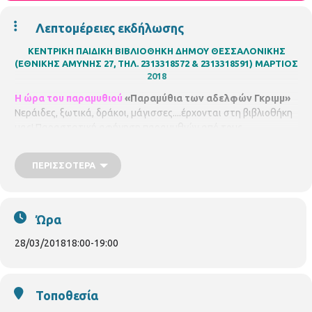
Λεπτομέρειες εκδήλωσης
ΚΕΝΤΡΙΚΗ ΠΑΙΔΙΚΗ ΒΙΒΛΙΟΘΗΚΗ ΔΗΜΟΥ ΘΕΣΣΑΛΟΝΙΚΗΣ
(ΕΘΝΙΚΗΣ ΑΜΥΝΗΣ 27, ΤΗΛ. 2313318572 & 2313318591)
ΜΑΡΤΙΟΣ
2018
Η ώρα του παραμυθιού
«Παραμύθια των αδελφών Γκριμμ»
Νεράιδες, ξωτικά, δράκοι, μάγισσες....έρχονται στη βιβλιοθήκη
μας! Παραστατική αφήγηση παραμυθιών από τους
παραμυθάδες
Δημοσθένη Χαρούλη, Αντωνία Μπατσαλή
και
Αγνή Λούκα
, μαζί τους στον ήχο η
Ερνικιοϊλή Έλσα
. Θα
ΠΕΡΙΣΣΌΤΕΡΑ
ακολουθήσει μουσικοκινητικό παιχνίδι. Για παιδιά 4-8 ετών
Τετάρτη
28/3/2018
, ώρα 6.00μ.μ. – 7.00μ.μ.
Ώρα
28/03/2018
18:00
-
19:00
Τοποθεσία