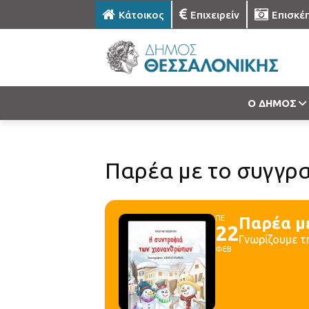
Κάτοικος
Επιχειρείν
Επισκέ
Ο ΔΗΜΟΣ
Παρέα με το συγγρ
ΠΕ
Παρέα μ
22
Γνωρίζουμε τ
ΦΕΒ