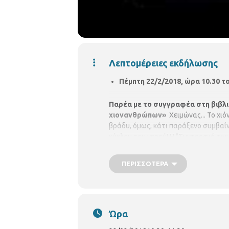
Λεπτομέρειες εκδήλωσης
Πέμπτη 22/2/2018, ώρα 10.30 τ
Παρέα με το συγγραφέα στη βιβλ
χιονανθρώπων»
Χειμώνας... Το χι
βράδυ, όμως, κάτι παράξενο συμβαίνε
κύκλου του νερού! Η "Συντροφιά των
μέσα από μια μυθοπλαστική προσέγ
Γράφημα
ΠΕΡΙΣΣΌΤΕΡΑ
Ώρα