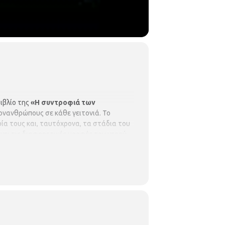
βιβλίο της
«Η συντροφιά των
ιονανθρώπους σε κάθε γειτονιά. Το
ορία τους και, ταυτόχρονα, τα στάδια του
νει τις διαφορετικές μορφές του νερού
ο Δημοτικό Σχολείο»
και τις εκδόσεις