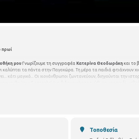
ο πρωί
ιοθήκη μου
Γνωρίζουμε τη συγγραφέα
Κατερίνα Θεοδωράκη
και το 
όνι καλύπτει τα πάντα στην Παγοχώρα. Τη μέρα τα παιδιά φτιάχνουν χ
ι... κάτι μαγικό... Οι χιονάνθρωποι ζωντανεύουν, διηγούνται την ιστ
 χιονανθρώπων" αποτελεί ένα διδακτικό παραμύθι που το παιδί μαθαί
γιση Το πρόγραμμα πραγματοποιείται σε συνεργασία με το
«Αρσάκει
Τοποθεσία