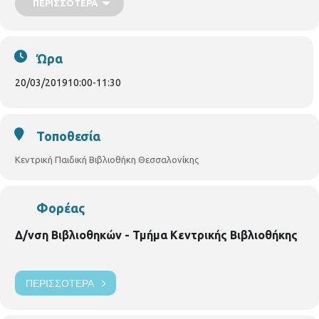
επιτέλους τη συνταγή για να φτιάξει μια Άνοιξη εξαιρετική.
ΠΕΡΙΣΣΌΤΕΡΑ
Όμως δεν είναι εύκολη υπόθεση… Άραγε ποιος μπορεί να τον
βοηθήσει;
Τετάρτη 20 /03/2019
,
ώρα 10.00 – 11.30
Ώρα
20/03/2019
10:00
-
11:30
Τοποθεσία
Κεντρική Παιδική Βιβλιοθήκη Θεσσαλονίκης
Φορέας
Δ/νση Βιβλιοθηκών - Τμήμα Κεντρικής Βιβλιοθήκης
ΠΕΡΙΣΣΌΤΕΡΑ