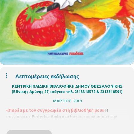
Λεπτομέρειες εκδήλωσης
ΚΕΝΤΡΙΚΗ ΠΑΙΔΙΚΗ ΒΙΒΛΙΟΘΗΚΗ ΔΗΜΟΥ ΘΕΣΣΑΛΟΝΙΚΗΣ
(Εθνικής Αμύνης 27, ισόγειο τηλ. 2313318572 & 2313318591)
ΜΑΡΤΙΟΣ 2019
«Παρέα με τον συγγραφέα στη βιβλιοθήκη μου»
Η
συγγραφέας
Federica Ambroso
θα μας παρουσιάσει την
ιστορία του βιβλίου της «Ο μάγειρας των εποχών και η μυστική
συνταγή της Άνοιξης». Ο μάγειρας των εποχών αναζητά