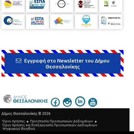
Εγγραφή στο Newsletter του Δήμου
Θεσσαλονίκης
Δήμος Θεσσαλονίκης © 2026
Όροι Χρήσης
Προστασία Προσωπικών Δεδομένων
Όροι Xρήσης και Eπεξεργασία Προσωπικών Δεδομένων
Ψηφιακού Βοηθού