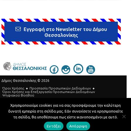
Εγγραφή στο Newsletter του Δήμου
Θεσσαλονίκης
Δήμος Θεσσαλονίκης © 2026
Όροι Χρήσης
Προστασία Προσωπικών Δεδομένων
Όροι Xρήσης και Eπεξεργασία Προσωπικών Δεδομένων
Ψηφιακού Βοηθού
Τηλεφωνικός Κατάλογος
Χρησιμοποιούμε cookies για να σας προσφέρουμε την καλύτερη
δυνατή εμπειρία στη σελίδα μας. Εάν συνεχίσετε να χρησιμοποιείτε
Developed by
MyCompany Projects
τη σελίδα, θα υποθέσουμε πως είστε ικανοποιημένοι με αυτό.
Εντάξει
Απόρριψη