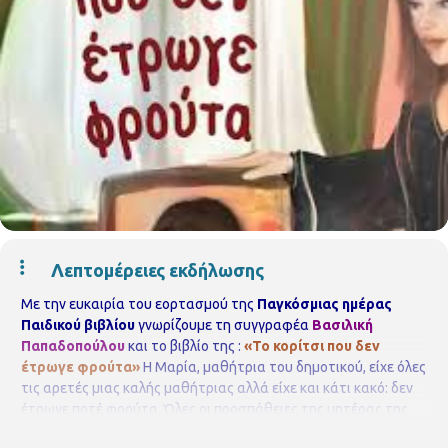
Λεπτομέρειες εκδήλωσης
Με την ευκαιρία του εορτασμού της
Παγκόσμιας ημέρας
Παιδικού βιβλίου
γνωρίζουμε τη συγγραφέα
Βασιλική
Παπαδοπούλου
και το βιβλίο της :
«
Το κορίτσι που δεν
έτρωγε φρούτα»
Η Μαρία, μαθήτρια του δημοτικού, είχε όλες
τις αρετές μιας καλής μαθήτριας αλλά είχε και κάτι κακό: δεν
έτρωγε ποτέ φρούτα. Όλες οι προσπάθειες της μητέρας της
δεν έφεραν κανένα αποτέλεσμα. Όμως η τύχη είναι αυτή που