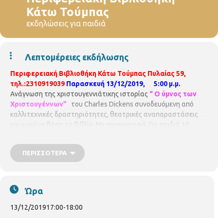
Κάτω Τούμπας
εκδηλώσεις για παιδιά
Λεπτομέρειες εκδήλωσης
Περιφερειακή Βιβλιοθήκη Κάτω Τούμπας
Πυλαίας 59,
τηλ.:2310919039
Παρασκευή 13/12/2019, 5:00 μ.μ.
Ανάγνωση της χριστουγεννιάτικης ιστορίας
“ Ο ύμνος των
Χριστουγέννων”
του Charles Dickens συνοδευόμενη από
καλλιτεχνικές δραστηριότητες, θεατρικές αναπαραστάσεις
και χορό με βάση το βιβλίο. Με προεγγραφή. Για παιδιά 10-
12ετών. Συντονίστρια η ψυχολόγος
Μαριάννα Μαλεγκάνου.
Η
συμμετοχή είναι δωρεάν, αλλά απαιτείται προεγγραφή. Οι
ΠΕΡΙΣΣΌΤΕΡΑ
θέσεις είναι περιορισμένες και θα τηρηθεί απόλυτη σειρά
προτεραιότητας, ενώ θα υπάρξει λίστα αναμονής σε
περίπτωση υπεράριθμων εγγραφών.
Παρακαλούνται όλοι
οι συμμετέχοντες να ενημερώνουν σε περίπτωση
Ώρα
ακύρωσης.
Δηλώσεις συμμετοχής: Περιφερειακή
Βιβλιοθήκη Κάτω Τούμπας,Πυλαίας 59, τηλ:2310919039
Η
13/12/2019
17:00
-
18:00
Περιφερειακή Βιβλιοθήκη Κάτω Τούμπας είναι μέλος του