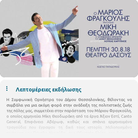
Λεπτομέρειες εκδήλωσης
Η Συμφωνική Ορχήστρα του Δήμου Θεσσαλονίκης, θέλοντας να
συμβάλει για μια ακόμη φορά στην ανάδειξη της πολιτιστικής ζωής
της πόλης μας, συμμετέχει στην παράσταση του Μάριου Φραγκούλη,
ο οποίος ερμηνεύει Μίκη Θεοδωράκη από τα έργα Άξιον Εστί, Canto
General, Επιφάνεια Αβέρωφ, καθώς και σπάνια ερμηνευμένα
τραγούδια που έγραψαν τη δική τους ιστορία. Μελοποιημένα
ποιήματα του Πάμπλο Νερούδα, του Οδυσσέα Ελύτη, του Γιώργου