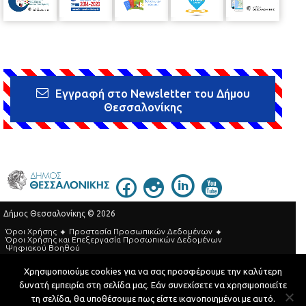
έχει αναλάβει από τον Απρίλιο του 2018 η αρχιμουσικός Λίζα
Ξανθοπούλου.
Εγγραφή στο Newsletter του Δήμου
Θεσσαλονίκης
Δήμος Θεσσαλονίκης © 2026
Όροι Χρήσης
Προστασία Προσωπικών Δεδομένων
Όροι Xρήσης και Eπεξεργασία Προσωπικών Δεδομένων
Ψηφιακού Βοηθού
Τηλεφωνικός Κατάλογος
Χρησιμοποιούμε cookies για να σας προσφέρουμε την καλύτερη
δυνατή εμπειρία στη σελίδα μας. Εάν συνεχίσετε να χρησιμοποιείτε
Developed by
MyCompany Projects
τη σελίδα, θα υποθέσουμε πως είστε ικανοποιημένοι με αυτό.