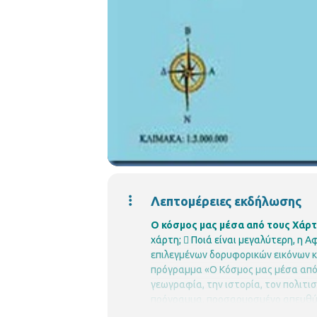
Λεπτομέρειες εκδήλωσης
Ο κόσμος μας μέσα από τους Χάρ
χάρτη;
 Ποιά είναι μεγαλύτερη, η Αφ
επιλεγμένων δορυφορικών εικόνων κα
πρόγραμμα «Ο Κόσμος μας μέσα από 
γεωγραφία, την ιστορία, τον πολιτισ
πρόγραμμα, προσαρμοσμένο απευθύ
Κληρονομιάς
και τα
σχολεία της π