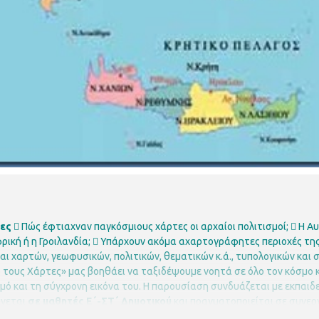
τες
 Πώς έφτιαχναν παγκόσμιους χάρτες οι αρχαίοι πολιτισμοί;
 Η Α
ρική ή η Γροιλανδία;
 Υπάρχουν ακόμα αχαρτογράφητες περιοχές της
ι χαρτών, γεωφυσικών, πολιτικών, θεματικών κ.ά., τυπολογικών και 
τους Χάρτες» μας βοηθάει να ταξιδέψουμε νοητά σε όλο τον κόσμο κ
μό και τη σύγχρονη εικόνα του.
Η παρουσίαση συνδυάζεται με εκπαιδε
νεται
σε μαθητές Ε΄-ΣΤ΄ Δημοτικού
και πραγματοποιείται σε συνερ
εριοχής.
Περιφερειακή Βιβλιοθήκη Χαριλάου
Νικάνορος 3, Τηλ. 2310 