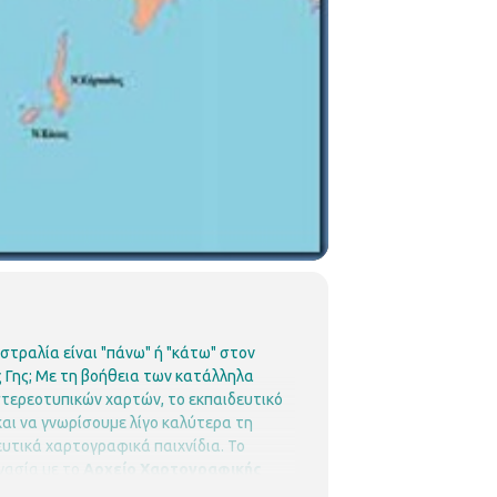
υστραλία είναι "πάνω" ή "κάτω" στον
 Γης;
Mε τη βοήθεια των κατάλληλα
στερεοτυπικών χαρτών, το εκπαιδευτικό
αι να γνωρίσουμε λίγο καλύτερα τη
υτικά χαρτογραφικά παιχνίδια.
Το
γασία με το
Αρχείο Χαρτογραφικής
324666
E mail: bibxarilaou@hotmail.gr