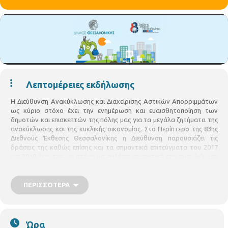
Λεπτομέρειες εκδήλωσης
Η Διεύθυνση Ανακύκλωσης και Διαχείρισης Αστικών Απορριμμάτων
ως κύριο στόχο έχει την ενημέρωση και ευαισθητοποίηση των
δημοτών και επισκεπτών της πόλης μας για τα μεγάλα ζητήματα της
ανακύκλωσης και της κυκλικής οικονομίας. Στο Περίπτερο της 83ης
Διεθνούς Έκθεσης Θεσσαλονίκης η Διεύθυνση παρουσιάζει τις
δράσεις της καθώς επίσης και τα σημαντικά επιτεύγματα του 2017
και 2018 έχοντας ως στόχο να αυξήσει σημαντικά την ανακύκλωση
και επαναχρησιμοποίηση ειδών. Κατά τη διάρκεια της ΔΕΘ από τη
Δευτέρα 10/9 έως και την Κυριακή 16 Σεπτεμβρίου θα λειτουργούν
εκπαιδευτικά εργαστήρια ανακύκλωσης και επαναχρησιμοποίησης
ΠΕΡΙΣΣΌΤΕΡΑ
ειδών.
Στις 11 και 12 Σεπτεμβρίου 5-9μ.μ. θα λειτουργεί το Λούνα
Πάρκ Ανακύκλωσης της
Ελληνικής Εταιρίας Αξιοποίησης
Ώρα