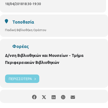
προτεραιότητας, ενώ θα υπάρξει λίστα αναμονής σε
18/04/2018
18:30
-
19:30
περίπτωση υπεράριθμων εγγραφών.
Παρακαλούνται όλοι οι
συμμετέχοντες να ενημερώνουν σε περίπτωση ακύρωσης.
ΠΑΙΔΙΚΗ ΒΙΒΛΙΟΘΗΚΗ ΟΡΕΣΤΟΥ ΟΡΕΣΤΟΥ 33 & ΧΑΛΚΙΔΙΚΗΣ
Τοποθεσία
ΤΗΛ. 2310852384
Παιδική Βιβλιοθήκη Ορέστου
Φορέας
Δ/νση Βιβλιοθηκών και Μουσείων - Τμήμα
Περιφερειακών Βιβλιοθηκών
ΠΕΡΙΣΣΌΤΕΡΑ