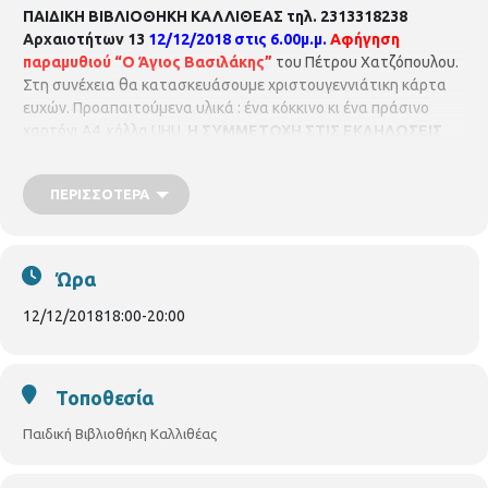
ΠΑΙΔΙΚΗ ΒΙΒΛΙΟΘΗΚΗ ΚΑΛΛΙΘΕΑΣ
τηλ. 2313318238
Αρχαιοτήτων 13
12/12/2018 στις 6.00μ.μ.
Αφήγηση
παραμυθιού
“Ο Άγιος Βασιλάκης”
του Πέτρου Χατζόπουλου.
Στη συνέχεια θα κατασκευάσουμε χριστουγεννιάτικη κάρτα
ευχών. Προαπαιτούμενα υλικά : ένα κόκκινο κι ένα πράσινο
χαρτόνι Α4, κόλλα UHU.
Η ΣΥΜΜΕΤΟΧΗ ΣΤΙΣ ΕΚΔΗΛΩΣΕΙΣ
ΕΙΝΑΙ ΔΩΡΕΑΝ
Η ΠΑΙΔΙΚΗ ΒΙΒΛΙΟΘΗΚΗ ΚΑΛΛΙΘΕΑΣ ΕΙΝΑΙ
ΜΕΛΟΣ ΤΟΥ ΔΙΚΤΥΟΥ
ΒΙΒΛΙΟΘΗΚΩΝ ΤΟΥ ΔΗΜΟΥ
ΠΕΡΙΣΣΌΤΕΡΑ
ΘΕΣΣΑΛΟΝΙΚΗΣ
Ώρα
12/12/2018
18:00
-
20:00
Τοποθεσία
Παιδική Βιβλιοθήκη Καλλιθέας