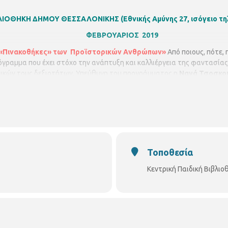
ΙΒΛΙΟΘΗΚΗ ΔΗΜΟΥ ΘΕΣΣΑΛΟΝΙΚΗΣ
(Εθνικής Αμύνης 27, ισόγειο τ
ΦΕΒΡΟΥΑΡΙΟΣ 2019
ι «Πινακοθήκες» των
Προϊστορικών Ανθρώπων
»
Από ποιους, πότε, 
γραμμα που έχει στόχο την ανάπτυξη και καλλιέργεια της φαντασίας 
τικών τους δεξιοτήτων. Υπεύθυνη του προγράμματος η
Νανά Τσοσκού
ικών Τεχνών Ελλάδας. Στη συνέχεια τα παιδιά χρωματίζουν τα έργα τ
Τοποθεσία
Κεντρική Παιδική Βιβλι