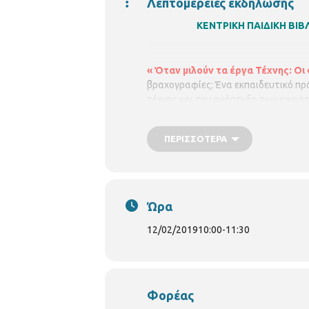
Λεπτομέρειες εκδήλωσης
ΚΕΝΤΡΙΚΗ ΠΑΙΔΙΚΗ Β
« Όταν μιλούν τα έργα Τέχνης: Ο
βραχογραφίες; Ένα εκπαιδευτικό πρό
τέχνης και την ανάπτυξη των εικασ
και μέλος του Επιμελητηρίου Εικαστ
12/02/2019,
ώρα 10.00 – 11.30
ΠΕΡΙΣΣΌΤΕΡΑ
Ώρα
12/02/2019
10:00
-
11:30
Φορέας