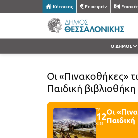
Κάτοικος
Επιχειρείν
Επισκέ
Ο ΔΗΜΟΣ
Οι «Πινακοθήκες» 
Παιδική βιβλιοθήκη
ΤΡ
Οι «Πιν
12
Παιδική
ΦΕΒ