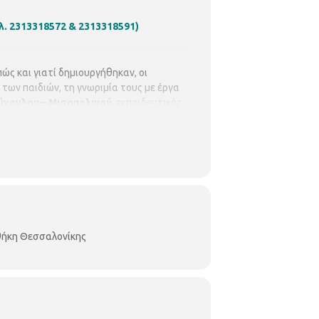
ηλ. 2313318572 & 2313318591)
πώς και γιατί δημιουργήθηκαν, οι
των παιδιών, τη γνωριμία τους με έργα
νογλου – Μισοπολινού
, εκπαιδευτικός
ους με ώχρες (ορυκτές χρωστικές).
Τρίτη
οθήκη Θεσσαλονίκης