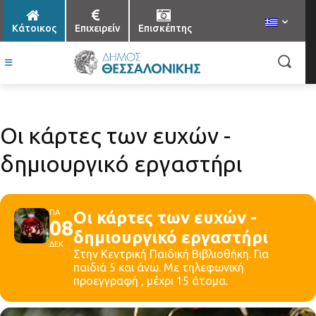
Κάτοικος
Επιχειρείν
Επισκέπτης
Οι κάρτες των ευχών -
δημιουργικό εργαστήρι
ΠΑ
Οι κάρτες των ευχών -
08
δημιουργικό εργαστήρι
ΔΕΚ
Στην Κεντρική Παιδική Βιβλιοθήκη. Για
παιδιά 5 και άνω. Με τηλεφωνική
προεγγραφή , μέχρι 15 άτομα.