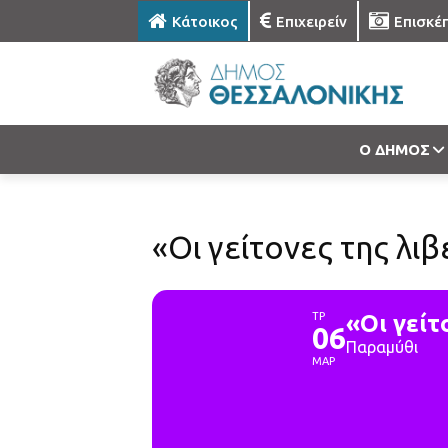
Κάτοικος
Επιχειρείν
Επισκέ
Ο ΔΗΜΟΣ
«Οι γείτονες της λι
ΤΡ
«Οι γείτ
06
Παραμύθι
ΜΑΡ