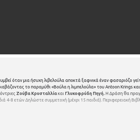
 συμβεί όταν μια ήσυχη λιβελούλα αποκτά ξαφνικά έναν φασαριόζο γ
διαβάζοντας το παραμύθι «Βούλα η λιμπελούλα» του Antoon Krings και
όντριες
Ζούβα Κρυσταλλία
και
Γλυκοφρύδη Πηγή.
Η Δράση θα πρα
ιά 4-8 ετών Δηλώστε συμμετοχή (μέχρι 15 παιδιά). Περιφερειακή Βι