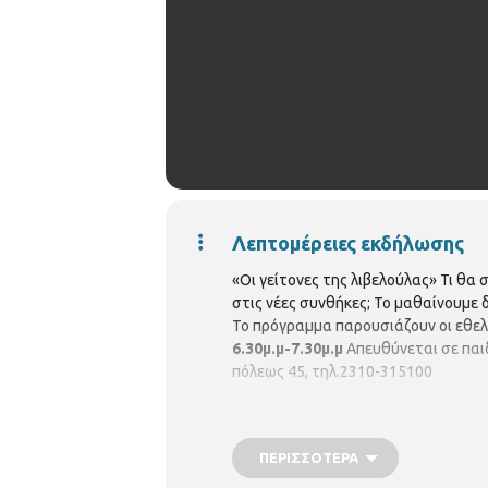
Λεπτομέρειες εκδήλωσης
«Οι γείτονες της λιβελούλας» Τι θα
στις νέες συνθήκες; Το μαθαίνουμε 
Το πρόγραμμα παρουσιάζουν οι εθελ
6.30μ.μ-7.30μ.μ
Απευθύνεται σε παιδ
πόλεως 45, τηλ.2310-315100
ΠΕΡΙΣΣΌΤΕΡΑ