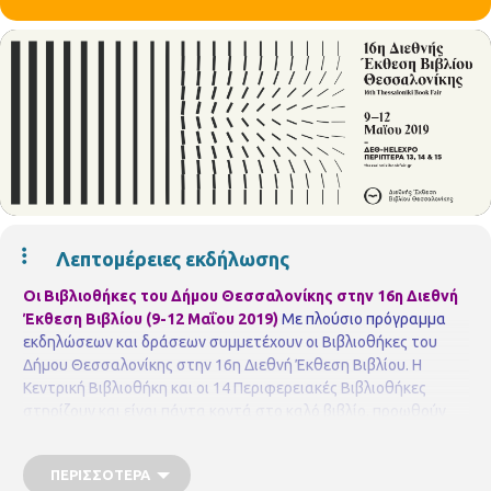
Λεπτομέρειες εκδήλωσης
Οι Βιβλιοθήκες του Δήμου Θεσσαλονίκης στην 16η Διεθνή
Έκθεση Βιβλίου (9-12 Μαΐου 2019)
Με πλούσιο πρόγραμμα
εκδηλώσεων και δράσεων συμμετέχουν οι Βιβλιοθήκες του
Δήμου Θεσσαλονίκης στην 16η Διεθνή Έκθεση Βιβλίου.
Η
Κεντρική Βιβλιοθήκη και οι 14 Περιφερειακές Βιβλιοθήκες
στηρίζουν και είναι πάντα κοντά στο καλό βιβλίο, προωθούν
συστηματικά την ανάγνωση και καλλιεργούν τη φιλαναγνωσία
τόσο στα παιδιά όσο και στους ενήλικες.
Οι δράσεις θα
ΠΕΡΙΣΣΌΤΕΡΑ
πραγματοποιηθούν στο
Περίπτερο 15 stand 109,
Περίπτερο