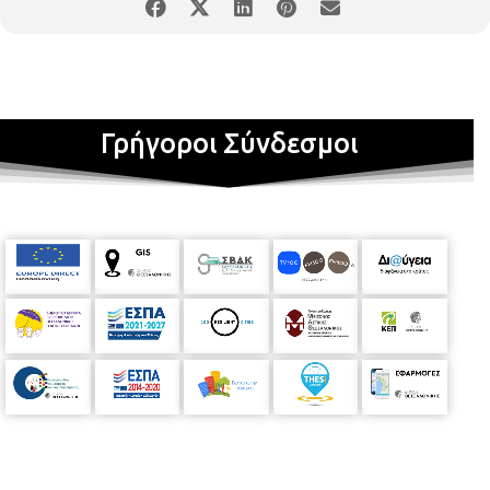
την ίδρυση της βιβλιοθήκης (1939) έως και την τελική μόνιμη
ιδιόκτητη στέγη της, αυθεντικές εφημερίδες με σημαντικές
στιγμές της ιστορίας της πόλης, το πρώτο φύλλο της
εφημερίδας της Κυβέρνησης (Ναύπλιο 1833), χειρόγραφη
επιστολή του Ντίνου Χριστιανόπουλου που αναφέρεται στη
βιβλιοθήκη (εργαζόταν ως βιβλιοθηκάριος από το 1958-1965),
Γρήγοροι Σύνδεσμοι
φωτογραφίες από την πορεία της ψηφιοποίησης του αρχείου
των εφημερίδων, καθώς και άλλο ιστορικό υλικό.
Θα
προβάλλεται βίντεο με σημαντικές στιγμές της ιστορίας των
80 χρόνων λειτουργίας της βιβλιοθήκης.
Καθ’ όλη τη διάρκεια
της έκθεσης θα πραγματοποιούνται ξεναγήσεις για την
ιστορία, τη χρήση και τη λειτουργία της (Εκπαίδευση στη
βιβλιοθήκη).
Πέμπτη 9 Μαΐου 2019
20:00-21:00
ΑΙΘΟΥΣΑ 2 –
ΠΕΡΙΠΤΕΡΟ 13
«Μάνα αγάπη μεγάλη»
Παραμυθωνία
Παραστατική αφήγηση λαϊκών παραμυθιών από την Αντωνία
Μπατσαλή. Μαζί της στον ήχο ο Ιωάννης Αχιλλέας Τσακτσίρας.
Τα παιδιά θα πασπαλιστούνε με μπόλικη παραμυθόσκονη, θα
ταξιδέψουνε στην Παραμυθωνία και θα τραγουδήσουμε μαζί!
Αφήγηση: Αντωνία Μπατσαλή. Φυσαρμόνικα και κρουστά:
Ιωάννης Αχιλλέας Τσακτσίρας.
Για όλα τα παιδιά
ΟΡΓΑΝΩΣΗ:
ΠΕΡΙΦΕΡΕΙΑΚΗ ΒΙΒΛΙΟΘΗΚΗ ΧΑΡΙΛΑΟΥ (ΤΜΗΜΑ
ΠΕΡΙΦΕΡΕΙΑΚΩΝ ΒΙΒΛΙΟΘΗΚΩΝ ΔΗΜΟΥ ΘΕΣΣΑΛΟΝΙΚΗΣ) /