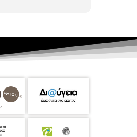
www.facebook.com/VivliothikiAnoToumpas/