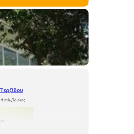
Τερζίδου
ική σύμβουλος