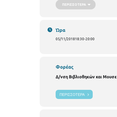
ΠΕΡΙΣΣΌΤΕΡΑ
Ώρα
05/11/2018
18:30
-
20:00
Φορέας
Οι σχέσεις που δημιουργούμε στη ζ
Δ/νση Βιβλιοθηκών και Μουσε
Οικογενειακές σχέσεις
Επαγγελματικές σχέσεις
ΠΕΡΙΣΣΌΤΕΡΑ
Φιλικές σχέσεις
Από την πλευρά της πνευματικότητα
βλέπουμε και ερμηνεύουμε τις σχέσε