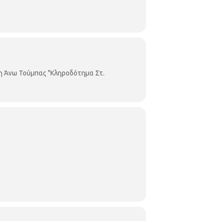
η Άνω Τούμπας "Κληροδότημα Στ.
υνήθως τις αποδίδουμε. Ο τρόπος που
καταλάβουμε καλύτερα τον εαυτό μας και