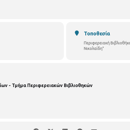
Τοποθεσία
Περιφερειακή Βιβλιοθήκ
Νικολαίδη"
ωή μας ανήκουν σε
τρεις
κύριες κατηγορίες:
ίων - Τμήμα Περιφερειακών Βιβλιοθηκών
ς οι σχέσεις έχουν μια εντελώς διαφορετική σημασία από αυτή που σ
ις μας και τις δυσκολίες που προκύπτουν απ’ αυτές, μας βοηθάει να 