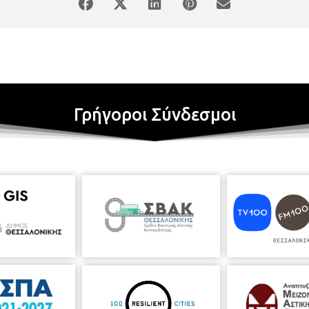
άψουμε πιο υγιείς και ουσιαστικές σχέσεις στο μέλλον.
ράκη 187, τηλ. 2310950370)
vivlio.atoumpas@thessaloniki.gr
https://
https://thessaloniki.gr/locations/βιβλιοθήκη-άνω-τούμπας/
Γρήγοροι Σύνδεσμοι