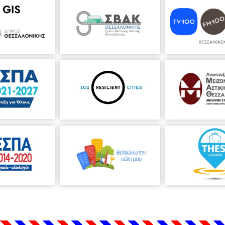
ΚΕ- Θέατρο Αμαλία
υ (Ιοκάστη- Τειρεσίας), Θανάσης Σαράντος (Οιδίπους Τύραννος), Χρι
έξανδρος Τούντας (Άγγελος-Χορός), Βαγγέλης Ψωμάς (Θεράπων-Χορός
Θεσσαλονίκη
στις 21:00
ήπου και Θεάτρου Αμαλία (Τιμές 15 και 18 ευρώ)
42509 & 210 6046952
ΤΙΚΑ ΑΠΟ Viva.gr στα 12 ΕΥΡΩ ΑΠΌ 26 ΕΩΣ ΚΑΙ 30 ΙΟΥΝΙΟΥ!
er/oidipous-tyrannos-tou-sofokli-3/
 κύκλο», εντάσσοντας αρμονικά με μαθηματικό σχεδόν κανόνα στην σκ
δράματος, προτάσσοντας έναντι όλων τη λαϊκότητά του....»
γή.
θερμά χειροκροτήματα τού κατενθουσιασμένου κοινού...»
 και κριτικός
ών καρατίων η παράσταση που παρακολουθήσαμε. Πολλά συγχαρητήρια
σμημα!...»
ηνική τραγωδία. Ο Θανάσης Σαράντος ενσαρκώνει άψογα τον Οιδίποδα 