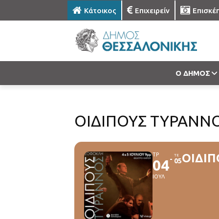
Κάτοικος
Επιχειρείν
Επισκέ
Ο ΔΗΜΟΣ
ΟΙΔΙΠΟΥΣ ΤΥΡΑΝΝΟΣ
ΤΡ
ΟΙΔΙΠ
ΤΕ
04
05
ΙΟΥΛ