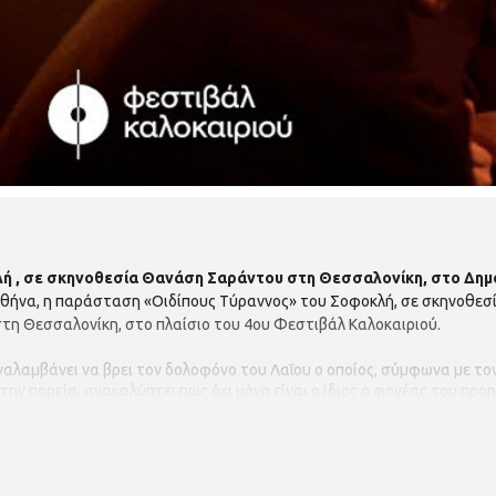
 , σε σκηνοθεσία Θανάση Σαράντου στη Θεσσαλονίκη, στο Δημο
Αθήνα, η παράσταση «Οιδίπους Τύραννος» του Σοφοκλή, σε σκηνοθεσ
η Θεσσαλονίκη, στο πλαίσιο του 4ου Φεστιβάλ Καλοκαιριού.
ναλαμβάνει να βρει τον δολοφόνο του Λαΐου ο οποίος, σύμφωνα με τον
 Στην πορεία, ανακαλύπτει πως όχι μόνο είναι ο ίδιος ο φονέας του πρ
ος της μητέρας του. Έπειτα από αυτή την αποκάλυψη της τραγικής αλ
δα σκιαγραφεί έναν βασιλιά στα όρια της αλαζονείας, τυφλωμένο απ
οί να τον οδηγήσουν στην ύβρη και από εκεί στην πτώση–, και την ίδι