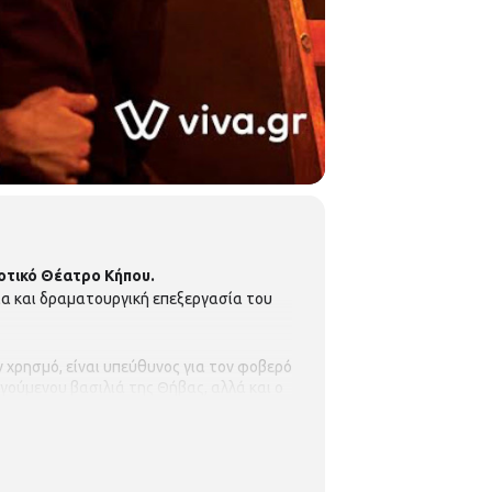
τικό Θέατρο Κήπου.
ία και δραματουργική επεξεργασία του
 χρησμό, είναι υπεύθυνος για τον φοβερό
οηγούμενου βασιλιά της Θήβας, αλλά και ο
ήθειας, η Ιοκάστη απαγχονίζεται και ο
ό το «εγώ» και την υπέρμετρη πίστη του
α στιγμή έναν άνθρωπο γυμνό, μόνο