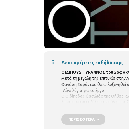
Λεπτομέρειες εκδήλωσης
ΟΙΔΙΠΟΥΣ ΤΥΡΑΝΝΟΣ του Σοφοκλή
Μετά τη μεγάλη της επιτυχία στην 
Θανάση Σαράντου θα φιλοξενηθεί στ
Λίγα λόγια για το έργο
Ο Οιδίποδας, βασιλιάς της Θήβας, α
λοιμό που έχει πλήξει την πόλη του.
δολοφόνος του πατέρα του και σύζυγ
Οιδίποδας αυτοτυφλώνεται.
ΠΕΡΙΣΣΌΤΕΡΑ
Ο Σοφοκλής στο πρόσωπο του Οιδίπο
στη δύναμη της λογικής –λόγοι ικαν