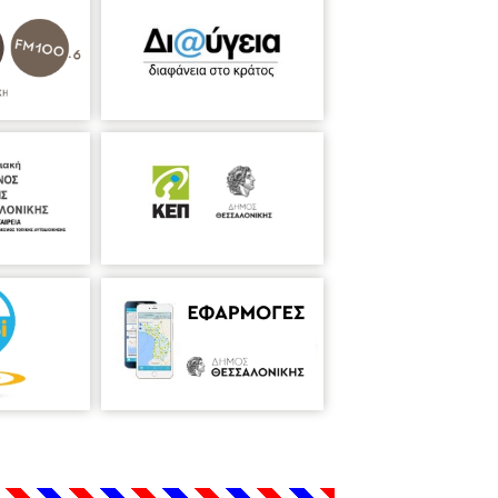
στόδουλος Στυλιανού (Κρέοντας), Πάρης
), Θανάσης Ρέστας (Ιερέας-Χορός)
ηνή το αστυνομικό, το ψυχολογικό, το
με μία συγκλονιστική, δυνατή και