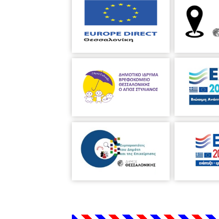
Trailer: Στέφανος Κοσμίδης
Παραγωγή: Ηθικόν ακμαιότατον ΑΜ
Ερμηνεύουν οι: Μάνια Παπαδημητρίο
Σκαρτσολιάς (Εξάγγελος-Χορός), Αλ
Πού: Θέατρο Κήπου, Τσιμισκή 153, 
Πότε: Τρίτη 4 και Τετάρτη 5 Ιουλίου 
Εισιτήρια
στα ταμεία του Θεάτρου Κ
Πληροφορίες: Στα τηλέφωνα 2310 8
ΔΕΙΤΕ ΚΙ ΑΥΤΟ
ΠΡΟΣΦΟΡΑ ΠΡΟΠΩΛΗΣΗΣ ΑΠΟΚΛΕΙΣ
https://www.viva.gr/tickets/theat
🔴 ΚΡΙΤΙΚΕΣ ΓΙΑ ΤΗΝ ΠΑΡΑΣΤΑΣΗ
«...Η σκηνοθεσία «τετραγωνίζει τον
τραγικό, το θυμόσοφο στοιχείο του 
Λέανδρος Πολενάκης, Εφημερίδα Αυ
«...Σπουδαία παράσταση! Αξίζει τα 
Κωνσταντίνος Μπούρας, θεατρολόγος
«...Ένα πραγματικό διαμάντι πολλ
σε όλους για αυτή την παράσταση κό
Μαίρη Ζαρακοβίτη, Keysmash.gr
«...Επιτέλους αυθεντική αρχαία ελλ