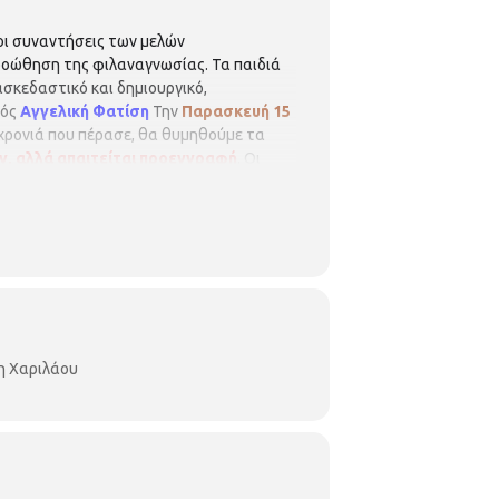
 οι συναντήσεις των μελών
προώθηση της φιλαναγνωσίας. Τα παιδιά
ασκεδαστικό και δημιουργικό,
κός
Αγγελική Φατίση
Την
Παρασκευή 15
χρονιά που πέρασε, θα θυμηθούμε τα
ν, αλλά απαιτείται προεγγραφ
ή
. Οι
ονής σε περίπτωση υπεράριθμων εγγραφών.
Περιφερειακή Βιβλιοθήκη Χαριλάου
η Χαριλάου