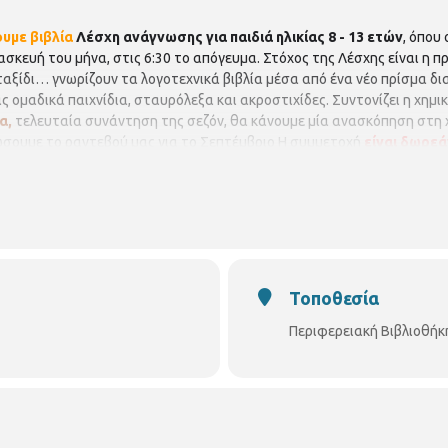
υμε βιβλία
Λέσχη ανάγνωσης για παιδιά ηλικίας 8 - 13 ετών
, όπου
σκευή του μήνα, στις 6:30 το απόγευμα. Στόχος της Λέσχης είναι η 
 ταξίδι… γνωρίζουν τα λογοτεχνικά βιβλία μέσα από ένα νέο πρίσμα δι
 ομαδικά παιχνίδια, σταυρόλεξα και ακροστιχίδες. Συντονίζει η χημι
α,
τελευταία συνάντηση της σεζόν, θα κάνουμε μία ανασκόπηση στη 
ώσουμε το ραντεβού μας για το Σεπτέμβριο Η συμμετοχή
είναι δωρεά
 τηρηθεί απόλυτη σειρά προτεραιότητας, ενώ θα υπάρξει λίστα αναμ
ες να ενημερώνουν σε περίπτωση ακύρωσης. Δηλώσεις συμμετοχής: 
Τοποθεσία
Περιφερειακή Βιβλιοθήκ