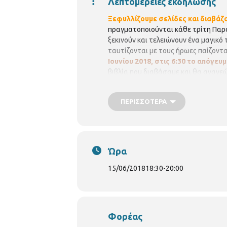
Λεπτομέρειες εκδήλωσης
Ξεφυλλίζουμε σελίδες και διαβάζο
πραγματοποιούνται κάθε τρίτη Παρα
ξεκινούν και τελειώνουν ένα μαγικό
ταυτίζονται με τους ήρωες παίζοντας
Ιουνίου 2018, στις 6:30 το απόγευμ
βιβλία που διαβάσαμε και θα ανανε
θέσεις είναι περιορισμένες και θα
Παρακαλούνται όλοι οι συμμετέχοντ
ΠΕΡΙΣΣΌΤΕΡΑ
(Νικάνορος 3, τηλ. 2310324666).
Ώρα
15/06/2018
18:30
-
20:00
Φορέας