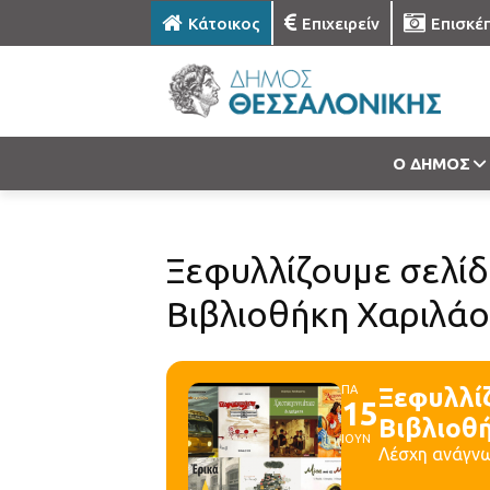
Κάτοικος
Επιχειρείν
Επισκέ
Ο ΔΗΜΟΣ
Ξεφυλλίζουμε σελίδ
Βιβλιοθήκη Χαριλά
ΠΑ
Ξεφυλλίζ
15
Βιβλιοθ
ΙΟΥΝ
Λέσχη ανάγνωσ