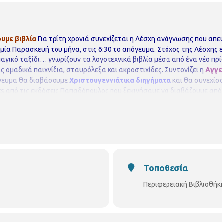
υμε βιβλία
Για τρίτη χρονιά συνεχίζεται η Λέσχη ανάγνωσης που απε
μία Παρασκευή του μήνα, στις 6:30 το απόγευμα.
Στόχος της Λέσχης 
 μαγικό ταξίδι… γνωρίζουν τα λογοτεχνικά βιβλία μέσα από ένα νέο πρ
ς ομαδικά παιχνίδια, σταυρόλεξα και ακροστιχίδες.
Συντονίζει η
Αγγε
γευμα θα διαβάσουμε
Χριστουγεννιάτικα διηγήματα
και θα συνεχίσ
rats από τις εκδόσεις Παπαδόπουλος που ξεκινήσαμε να διαβάζουμε α
αιτείται προεγγραφή.
Οι θέσεις είναι περιορισμένες και θα τηρηθεί
ωση υπεράριθμων εγγραφών.
Περιφερειακή Βιβλιοθήκη Χαριλάου
Νικάν
aloniki.gr/locations/βιβλιοθήκη-χαριλάου/
Fan page Facebook:
vivliothikixarilaou?ref=hl
Τοποθεσία
Περιφερειακή Βιβλιοθήκ