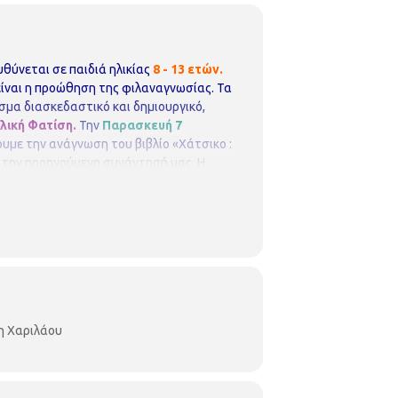
υθύνεται σε παιδιά ηλικίας
8 - 13 ετών.
είναι η προώθηση της φιλαναγνωσίας. Τα
ίσμα διασκεδαστικό και δημιουργικό,
λική Φατίση.
Την
Παρασκευή
7
ουμε την ανάγνωση του βιβλίο «Χάτσικο :
πό την προηγούμενη συνάντησή μας.
Η
 απόλυτη σειρά προτεραιότητας, ενώ θα
ορος 3, Τηλ. 2310 324666
E mail:
η Χαριλάου