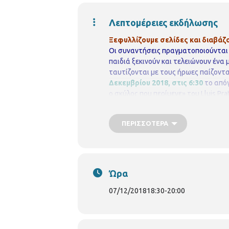
Λεπτομέρειες εκδήλωσης
Ξεφυλλίζουμε σελίδες και διαβάζο
Οι συναντήσεις πραγματοποιούνται 
παιδιά ξεκινούν και τελειώνουν ένα
ταυτίζονται με τους ήρωες παίζοντα
Δεκεμβρίου 2018, στις 6:30
το από
ο σκύλος που περίμενε» του Lluis P
συμμετοχή
είναι δωρεάν, αλλά απ
υπάρξει λίστα αναμονής σε περίπτ
ΠΕΡΙΣΣΌΤΕΡΑ
bibxarilaou@hotmail.gr
https://thess
https://www.facebook.com/perifereiaki
Ώρα
07/12/2018
18:30
-
20:00