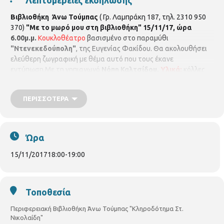
Βιβλιοθήκη Άνω Τούμπας
( Γρ. Λαμπράκη 187, τηλ. 2310 950
370)
"Με το μωρό μου στη βιβλιοθήκη"
15/11/
17, ώρα
6.00μ.μ.
Κουκλοθέατρο
βασισμένο στο παραμύθι
"Ντενεκεδούπολη"
, της Ευγενίας Φακίδου. Θα ακολουθήσει
ελεύθερη ζωγραφική με θέμα αυτό που τους έκανε
εντύπωση.Με τη νηπιαγωγό
Νόπη Καλτσίδου.
Υλικά:
κόλλες
Α4, μαρκαδόρους, ξυλομπογιές και ότι άλλο επιθυμούν. Με
προεγγραφή για παιδιά ηλικίας 2,5-4 ετών, μέχρι 10 παιδιά με
ΠΕΡΙΣΣΌΤΕΡΑ
τους γονείς τους.
Ώρα
15/11/2017
18:00
-
19:00
Τοποθεσία
Περιφερειακή Βιβλιοθήκη Άνω Τούμπας "Κληροδότημα Στ.
Νικολαίδη"