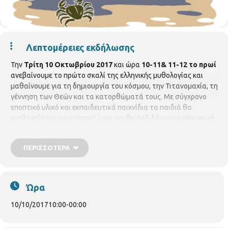
Λεπτομέρειες εκδήλωσης
Την
Τρίτη 10 Οκτωβρίου 2017
και ώρα
10-11& 11-12 το πρωί
ανεβαίνουμε το πρώτο σκαλί της ελληνικής μυθολογίας και
μαθαίνουμε για τη δημιουργία του κόσμου, την Τιτανομαχία, τη
γέννηση των Θεών και τα κατορθώματά τους. Με σύγχρονο
εποπτικό υλικό και εκπαιδευτικά παιχνίδια τα παιδιά θα
εμπλουτίσουν τις γνώσεις τους και θα ταξιδέψουν στην εποχή
των μυθικών θεών και ηρώων. Την
Πέμπτη 12 Οκτωβρίου
2017
και
ώρα 10-11& 11-12 το πρωί
μαθαίνουμε για του
ΠΕΡΙΣΣΌΤΕΡΑ
μυθικούς ήρωες τον Ηρακλή και τον Οδυσσέα, την πολυτάραχη
ζωή τους και τα ηρωικά κατορθώματα τους.
Με την
παιδαγωγό
Χάιδω Σεραφειμίδου
Σε συνεργασία με σχολεία
της περιοχής
Ώρα
10/10/2017
10:00
-
00:00