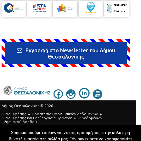
Εγγραφή στο Newsletter του Δήμου
Θεσσαλονίκης
Δήμος Θεσσαλονίκης © 2026
Όροι Χρήσης
Προστασία Προσωπικών Δεδομένων
Όροι Xρήσης και Eπεξεργασία Προσωπικών Δεδομένων
Ψηφιακού Βοηθού
Τηλεφωνικός Κατάλογος
Χρησιμοποιούμε cookies για να σας προσφέρουμε την καλύτερη
δυνατή εμπειρία στη σελίδα μας. Εάν συνεχίσετε να χρησιμοποιείτε