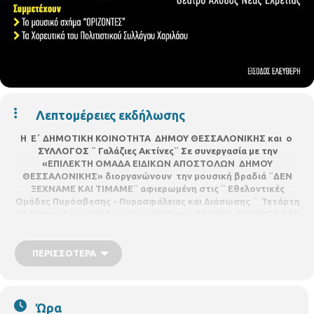
Λεπτομέρειες εκδήλωσης
Η Ε΄ ΔΗΜΟΤΙΚΗ ΚΟΙΝΟΤΗΤΑ ΔΗΜΟΥ ΘΕΣΣΑΛΟΝΙΚΗΣ και ο
ΣΥΛΛΟΓΟΣ ¨ Γαλάζιες Ακτίνες¨
Σε συνεργασία
με την
«ΕΠΙΛΕΚΤΗ ΟΜΑΔΑ ΕΙΔΙΚΩΝ ΑΠΟΣΤΟΛΩΝ ΔΗΜΟΥ
ΘΕΣΣΑΛΟΝΙΚΗΣ»
διοργανώνουν την μουσική βραδιά
¨ΔΕΝ
ΞΕΧΝΑΜΕ ΚΑΙ ΤΙΜΑΜΕ¨
αφιερωμένη στις
¨
Εθελοντικές
Ομάδες
Πυρόσβεσης - Πυρασφάλειας και Διάσωσης
¨
Τετάρτη
26 Σεπτεμβρίου 2018 και ώρα 19:00
στο ΘΕΑΤΡΟ
ΑΛΣΟΥΣ ΝΕΑΣ
ΕΛΒΕΤΙΑΣ
Συμμετέχουν
Το μουσικό σχήμα ¨
ΟΡΙΖΟΝΤΕΣ¨
Τα
Χορευτικά του
Πολιτιστικού Συλλόγου Χαριλάου
ΠΕΡΙΣΣΌΤΕΡΑ
ΕΙΣΟΔΟΣ ΕΛΕΥΘΕΡΗ
Ώρα