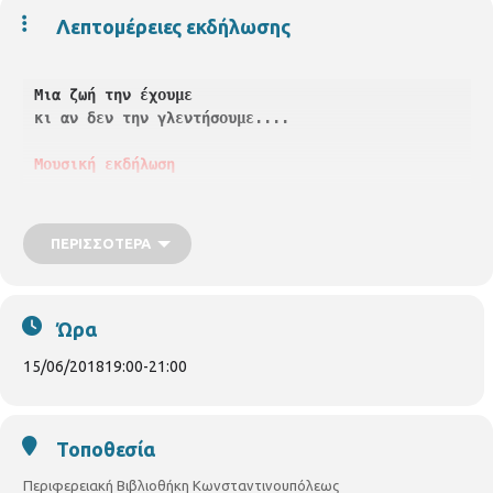
Λεπτομέρειες εκδήλωσης
Μια ζωή την έχουμε

κι αν δεν την γλεντήσουμε....

Μουσική εκδήλωση
Διοργάνωση -
Συμμετοχή Χορωδίας Βιβλιοθήκης Κωνσταντ
ΠΕΡΙΣΣΌΤΕΡΑ
και

του
12ου Παραρτήματος ΚΑΠΗ του Δήμου θεσσαλονίκης
Ώρα
Καλλιτεχνική Διεύθυνση

15/06/2018
19:00
-
21:00
Χρήστος Βυρώζης
Παρασκευή 15 Ιουνίου 2018,  ώρα 7.00 μ.μ.
Τοποθεσία
Περιφερειακή Βιβλιοθήκη Κωνσταντινουπόλεως
Δημοτική Βιβλιοθήκη Κωνσταντινουπόλεως,(Κωνσταντινου