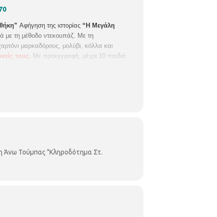
70
οθήκη”
Αφήγηση της ιστορίας
“Η Μεγάλη
γά με τη μέθοδο
ντεκουπάζ.
Με τη
 χαρτόνι μαρκαδόρους, μολύβι, κόλλα και
ονείς τους.
Με προεγγραφή, μέχρι 10 παιδιά
η Άνω Τούμπας "Κληροδότημα Στ.