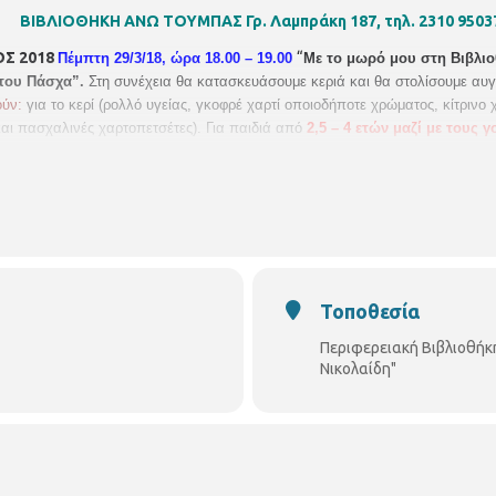
ΒΙΒΛΙΟΘΗΚΗ ΑΝΩ ΤΟΥΜΠΑΣ
Γρ. Λαμπράκη 187, τηλ. 2310 9503
018
“
Πέμπτη 29/3/18, ώρα 18.00 – 19.00
Με το μωρό μου στη Βιβλι
 του Πάσχα”.
Στη συνέχεια θα κατασκευάσουμε κεριά και θα στολίσουμε αυ
ούν:
για το κερί (ρολλό υγείας, γκοφρέ χαρτί οποιοδήποτε χρώματος, κίτρινο
και πασχαλινές χαρτοπετσέτες).
Για παιδιά από
2,5
–
4
ετών
μαζί με τους γ
Τοποθεσία
Περιφερειακή Βιβλιοθήκ
Νικολαίδη"