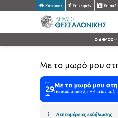
Κάτοικος
Επιχειρείν
Επισκέ
Ο ΔΗΜΟΣ
Με το μωρό μου στ
ΠΕ
Με το μωρό μου στη
29
Για παιδιά από 2,5 – 4 ετών μαζί 
ΜΑΡ
Λεπτομέρειες εκδήλωσης