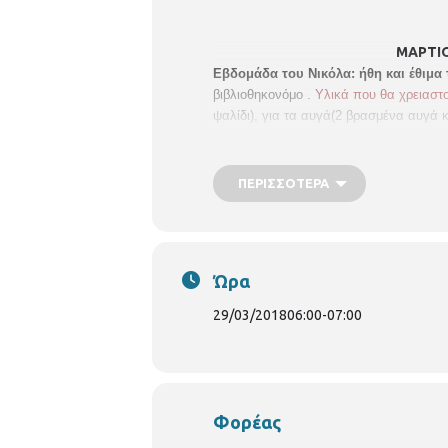
ΜΑΡΤΙΟΣ 2
Εβδομάδα του Νικόλα: ήθη και έθιμα
βιβλιοθηκονόμο .
Υλικά που θα χρειαστ
ψαλίδι), για τα αυγά(2 βρασμένα αυγά 
+10 γονείς.
ΠΕΡΙΣΣΌΤΕΡΑ
Ώρα
29/03/2018
06:00
-
07:00
Φορέας