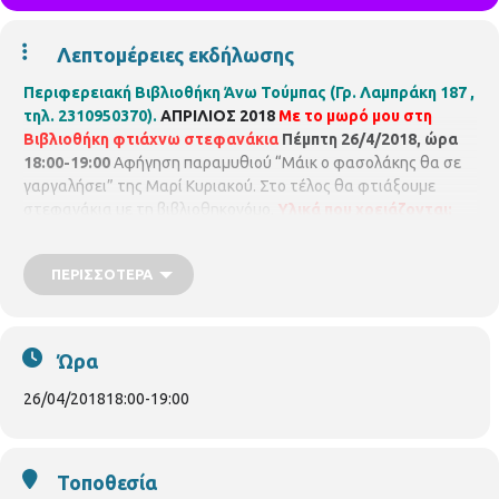
Λεπτομέρειες εκδήλωσης
Περιφερειακή Βιβλιοθήκη Άνω Τούμπας
(Γρ. Λαμπράκη 187 ,
τηλ. 2310950370).
ΑΠΡΙΛΙΟΣ 2018
Με το μωρό μου στη
Βιβλιοθήκη φτιάχνω στεφανάκια
Πέμπτη 26/4/2018, ώρα
18:00-19:00
Αφήγηση παραμυθιού “Μάικ ο φασολάκης θα σε
γαργαλήσει” της Μαρί Κυριακού. Στο τέλος θα φτιάξουμε
στεφανάκια με τη βιβλιοθηκονόμο.
Υλικά που χρειάζονται:
χάρτινο πιάτο, γκοφρέ χαρτί (5 χρώματα), κόλλα, ψαλίδι και
κορδέλα. Για παιδιά από
2,5 – 4 ετών μαζί με τους γονείς
ΠΕΡΙΣΣΌΤΕΡΑ
τους.
Με προεγγραφή, μέχρι 10 παιδιά και 10 γονείς.
Ώρα
26/04/2018
18:00
-
19:00
Τοποθεσία