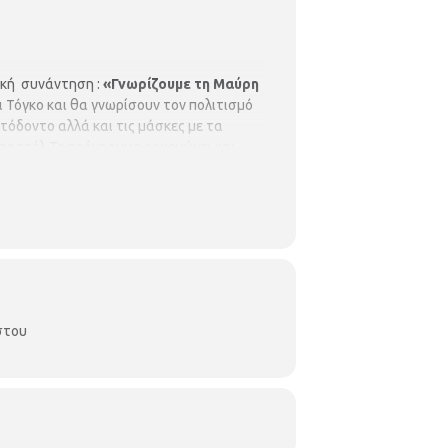
κή συνάντηση :
«Γνωρίζουμε τη Μαύρη
ι Τόγκο και θα γνωρίσουν τον πολιτισμό
τόδοντο αλλά και τις μάσκες με τα
οπαστέλ Το πρόγραμμα οργανώνει και
, με προεγγραφή
στου