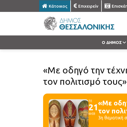
Κάτοικος
Επιχειρείν
Επισκέ
Ο ΔΗΜΟΣ
«Με οδηγό την τέχν
τον πολιτισμό τους»
ΤΕ
«Με οδηγ
21
τον πολι
ΦΕΒ
3η θεματική 