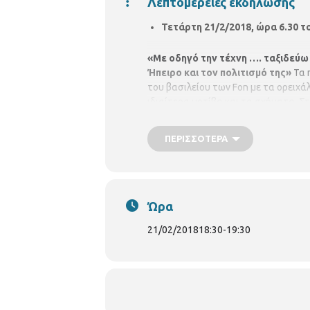
Λεπτομέρειες εκδήλωσης
Τετάρτη 21/2/2018, ώρα 6.30 τ
«
Με οδηγό την τέχνη …. ταξιδεύω 
Ήπειρο και τον πολιτισμό της»
Τα 
του βασιλείου των Fon με τα ορειχ
ιδιαίτερα μοτίβα και τα σχήματα. 
υλοποιεί η εικαστικός-μέλος της
ομά
ΠΕΡΙΣΣΌΤΕΡΑ
Ώρα
21/02/2018
18:30
-
19:30