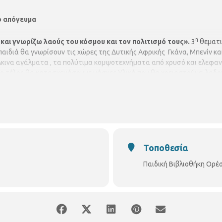
ο απόγευμα
η
και γνωρίζω λαούς του κόσμου και τον πολιτισμό τους
».
3
θεματι
παιδιά θα γνωρίσουν τις χώρες της Δυτικής Αφρικής Γκάνα, Μπενίν κα
άλκινα αγάλματα , τα πολύτιμα κομψοτεχνήματα από χρυσό και ελεφαν
Στο τέλος θα κατασκευάσουμε μάσκες Υλικά που θα χρειαστούμε: λαδ
δας
«Πολύδρομο» Στέλλα Παπαδοπούλου
Για παιδιά από 7 ετών
Τοποθεσία
Παιδική Βιβλιοθήκη Ορέ