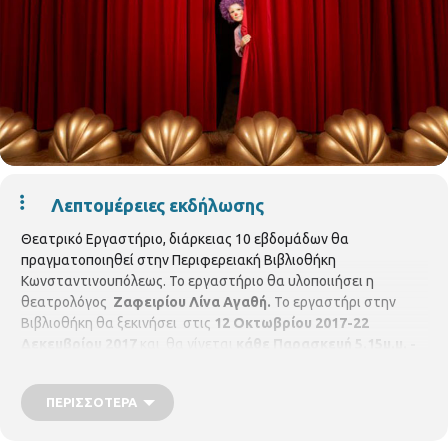
Λεπτομέρειες εκδήλωσης
Θεατρικό Εργαστήριο, διάρκειας 10 εβδομάδων θα
πραγματοποιηθεί στην Περιφερειακή Βιβλιοθήκη
Κωνσταντινουπόλεως. Το εργαστήριο θα υλοποιιήσει η
θεατρολόγος
Ζαφειρίου Λίνα Αγαθή.
Το εργαστήρι στην
Βιβλιοθήκη θα ξεκινήσει στις
12 Οκτωβρίου 2017-22
Δεκεμβρίου 2017
και θα γίνεται
κάθε Παρασκευή 5.15μ.μ. -
6.30 μ.μ.
Για παιδιά ηλικίας από
4-9 χρονών.
Με προεγγραφή
έως 15 παιδιά. Δηλώσεις συμμετοχών θα γίνονται δεκτές από
ΠΕΡΙΣΣΌΤΕΡΑ
2/10/2017 ΜΟΝΟ με τη φυσική παρουσία του
ενδιαφερόμενου - κηδεμόνα στη βιβλιοθήκη . Θα τηρηθεί