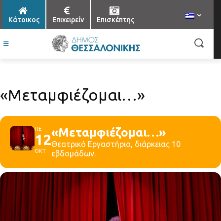
Κάτοικος
Επιχειρείν
Επισκέπτης
«Μεταμφιέζομαι…»
ΠΕ
«Μεταμφιέζομαι…»
12
Θεατρικό Εργαστήριο, διάρκειας 10
ΟΚΤ
εβδομάδων.