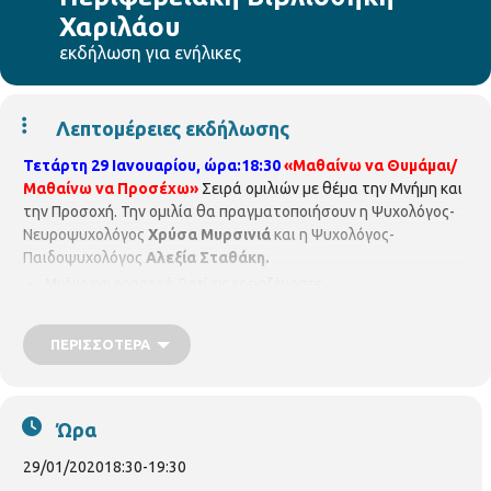
Χαριλάου
εκδήλωση για ενήλικες
Λεπτομέρειες εκδήλωσης
Τετάρτη 29 Ιανουαρίου, ώρα:18:30
«Μαθαίνω να Θυμάμαι/
Μαθαίνω να Προσέχω»
Σειρά ομιλιών με θέμα την Μνήμη και
την Προσοχή. Την ομιλία θα πραγματοποιήσουν η Ψυχολόγος-
Νευροψυχολόγος
Χρύσα Μυρσινιά
και η Ψυχολόγος-
Παιδοψυχολόγος
Αλεξία Σταθάκη.
Μνήμη και προσοχή: Γιατί τις χρειαζόμαστε;
Τα ψυχομετρικά εργαλεία που χρειαζόμαστε για την μέτρησή
τους. Πρακτικές ασκήσεις.
ΠΕΡΙΣΣΌΤΕΡΑ
Τι σημαίνει η φθορά και η απώλειά τους; Είναι η απώλεια τους
ορατή μόνο σε περιπτώσεις άνοιας;
Ώρα
Πρακτικές για την ενίσχυση της μνήμης και της προσοχής.
29/01/2020
18:30
-
19:30
Πρόκειται για ένα καθαρά πρακτικό σεμινάριο, με την πλήρη