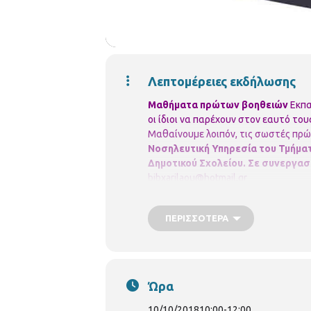
Λεπτομέρειες εκδήλωσης
Μαθήματα πρώτων βοηθειών
Εκπα
οι ίδιοι να παρέχουν στον εαυτό το
Μαθαίνουμε λοιπόν, τις σωστές πρώ
Νοσηλευτική Υπηρεσία του Τμήμα
Δημοτικού Σχολείου.
Σε συνεργασί
bibxarilaou@hotmail.gr
ΠΕΡΙΣΣΌΤΕΡΑ
Ώρα
10/10/2018
10:00
-
12:00