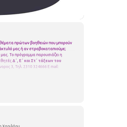
ε θέματα πρώτων βοηθειών που μπορούν
 δάκτυλό μας ή αν στραβοκαταπιούμε;
 μας.
Το πρόγραμμα παρουσιάζει η
αθητές
Δ΄, Ε΄ και Στ΄ τάξεων του
νορος 3, Τηλ. 2310 324666
E mail:
η Χαριλάου