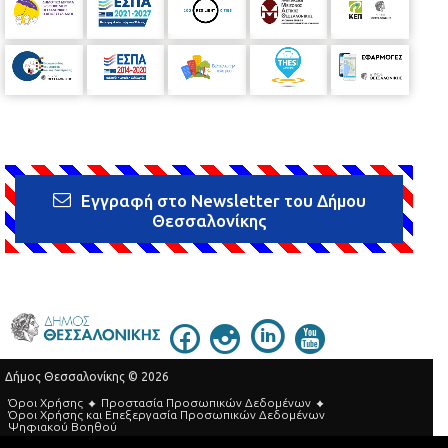
Εγγραφή στο Newsletter του Δήμου
Θεσσαλονίκης
Δήμος Θεσσαλονίκης © 2026
Όροι Χρήσης
Προστασία Προσωπικών Δεδομένων
Όροι Xρήσης και Eπεξεργασία Προσωπικών Δεδομένων
Ψηφιακού Βοηθού