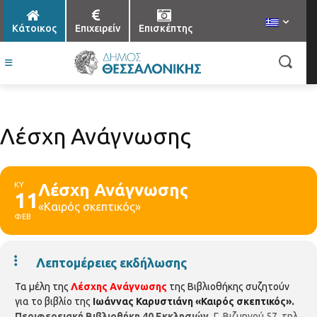
Κάτοικος
Επιχειρείν
Επισκέπτης
Λέσχη Ανάγνωσης
ΚΥ
Λέσχη Ανάγνωσης
11
«Καιρός σκεπτικός»
ΦΕΒ
Λεπτομέρειες εκδήλωσης
Τα μέλη της
Λέσχης Ανάγνωσης
της Βιβλιοθήκης συζητούν
για το βιβλίο της
Ιωάννας Καρυστιάνη «Καιρός σκεπτικός».
Περιφερειακή Βιβλιοθήκη 40 Εκκλησιών,
Γ. Βιζυηνού 57, τηλ