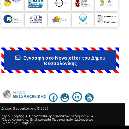
Εγγραφή στο Newsletter του Δήμου
Θεσσαλονίκης
Δήμος Θεσσαλονίκης © 2026
Όροι Χρήσης
Προστασία Προσωπικών Δεδομένων
Όροι Xρήσης και Eπεξεργασία Προσωπικών Δεδομένων
Ψηφιακού Βοηθού