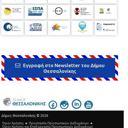
Εγγραφή στο Newsletter του Δήμου
Θεσσαλονίκης
Δήμος Θεσσαλονίκης © 2026
Όροι Χρήσης
Προστασία Προσωπικών Δεδομένων
Όροι Xρήσης και Eπεξεργασία Προσωπικών Δεδομένων