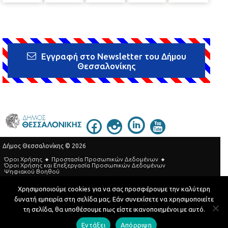
Εγγραφή στο Newsletter του Δήμου
Θεσσαλονίκης
Δήμος Θεσσαλονίκης © 2026
Όροι Χρήσης
Προστασία Προσωπικών Δεδομένων
Όροι Xρήσης και Eπεξεργασία Προσωπικών Δεδομένων
Ψηφιακού Βοηθού
Τηλεφωνικός Κατάλογος
Χρησιμοποιούμε cookies για να σας προσφέρουμε την καλύτερη
δυνατή εμπειρία στη σελίδα μας. Εάν συνεχίσετε να χρησιμοποιείτε
Developed by
MyCompany Projects
τη σελίδα, θα υποθέσουμε πως είστε ικανοποιημένοι με αυτό.
Εντάξει
Απόρριψη