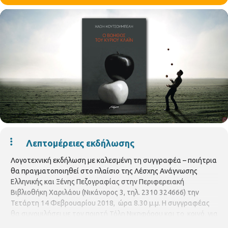
Λεπτομέρειες εκδήλωσης
Λογοτεχνική εκδήλωση με καλεσμένη τη συγγραφέα – ποιήτρια
θα πραγματοποιηθεί στο πλαίσιο της Λέσχης Ανάγνωσης
Ελληνικής και Ξένης Πεζογραφίας στην Περιφερειακή
Βιβλιοθήκη Χαριλάου (Νικάνορος 3, τηλ. 2310 324666) την
Τετάρτη 14 Φεβρουαρίου 2018, ώρα 8.30 μ.μ. Η συγγραφέας
θα συνομιλήσει με τον ποιητή Τόλη Νικηφόρου και το κοινό, για
το συγγραφικό της έργο και για το νέο της βιβλίο ¨Ο βοηθός