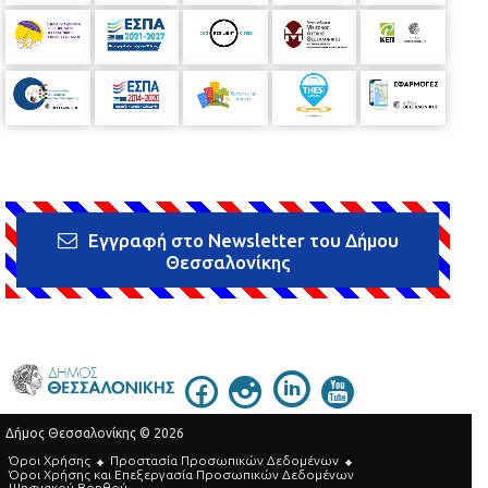
Εγγραφή στο Newsletter του Δήμου
Θεσσαλονίκης
Δήμος Θεσσαλονίκης © 2026
Όροι Χρήσης
Προστασία Προσωπικών Δεδομένων
Όροι Xρήσης και Eπεξεργασία Προσωπικών Δεδομένων
Ψηφιακού Βοηθού