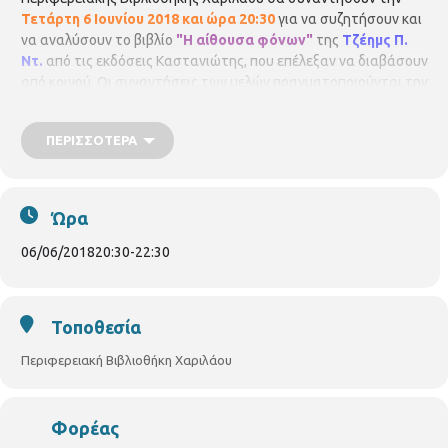
Τετάρτη 6 Ιουνίου 2018 και ώρα 20:30
για να συζητήσουν και
να αναλύσουν το βιβλίο
"Η αίθουσα φόνων"
της
Τζέημς Π.
Ντ.
από τις εκδόσεις Καστανιώτης, που επέλεξαν να διαβάσουν
από κοινού. Οι συναντήσεις των μελών πραγματοποιούνται την
πρώτη Τετάρτη του μήνα. Τη Λέσχη συντονίζουν οι :
Αγελική
Φατίση
και
Τόλης Νικηφόρου
Περιφερειακή Βιβλιοθήκη
ΠΕΡΙΣΣΌΤΕΡΑ
Χαριλάου Νικάνορος 3, Τηλ. 2310 324666 E mail:
bibxarilaou@hotmail.gr
Ώρα
06/06/2018
20:30
-
22:30
Τοποθεσία
Περιφερειακή Βιβλιοθήκη Χαριλάου
Φορέας