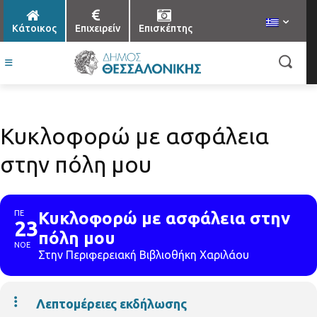
Κάτοικος
Επιχειρείν
Επισκέπτης
Κυκλοφορώ με ασφάλεια
στην πόλη μου
ΠΕ
Κυκλοφορώ με ασφάλεια στην
23
πόλη μου
ΝΟΕ
Στην Περιφερειακή Βιβλιοθήκη Χαριλάου
Λεπτομέρειες εκδήλωσης