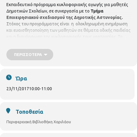
Εκπαιδευτικό πρόγραμμα κυκλοφοριακής αγωγής για μαθητές
Δημοτικών Σχολείων, σε συνεργασία με το
Τμήμα
Επιχειρησιακού σχεδιασμού της Δημοτικής Αστυνομίας.
Στόχος του προγράμματος είναι η ολοκληρωμένη ενημέρωση
και ευαισθητοποίηση των μαθητών σε θέματα οδικής παιδείας
και η διαμόρφωση της κυκλοφοριακής τους νοοτροπίας. Το
πρόγραμμα επιμελούνται & παρουσιάζουν οι Δημοτικοί
Αστυνομικοί
Γκουτίδου Κωνσταντίνα
&
Ταχτεβρενίδου
ΠΕΡΙΣΣΌΤΕΡΑ
Σωτηρία.
Το εκπαιδευτικό πρόγραμμα θα πραγματοποιηθεί
στην Περιφερειακή Βιβλιοθήκη Χαριλάου (Νικάνορος 3, τηλ.
2310 324666) σε συνεργασία με σχολεία της περιοχής.
Πέμπτη
23 & Παρασκευή 24 Νοεμβρίου 2017, στις 10.00 το πρωί.
Ώρα
23/11/2017
10:00
-
11:00
Τοποθεσία
Περιφερειακή Βιβλιοθήκη Χαριλάου