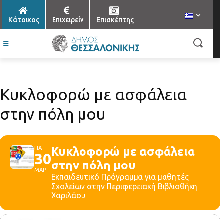
Κάτοικος
Επιχειρείν
Επισκέπτης
Κυκλοφορώ με ασφάλεια
στην πόλη μου
ΠΑ
Κυκλοφορώ με ασφάλεια
30
στην πόλη μου
ΜΑΡ
Εκπαιδευτικό Πρόγραμμα για μαθητές
Σχολείων στην Περιφερειακή Βιβλιοθήκη
Χαριλάου