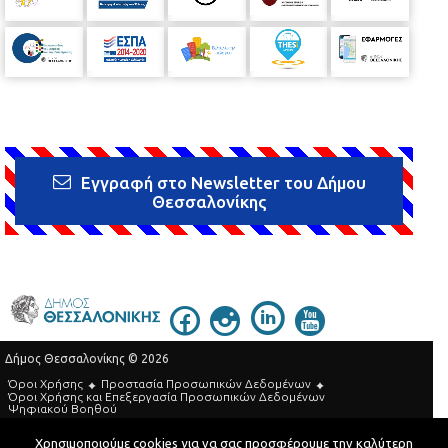
Εγγραφή στο Newsletter του Δήμου
Θεσσαλονίκης
Δήμος Θεσσαλονίκης © 2026
Όροι Χρήσης
Προστασία Προσωπικών Δεδομένων
Όροι Xρήσης και Eπεξεργασία Προσωπικών Δεδομένων
Ψηφιακού Βοηθού
Τηλεφωνικός Κατάλογος
Χρησιμοποιούμε cookies για να σας προσφέρουμε την καλύτερη