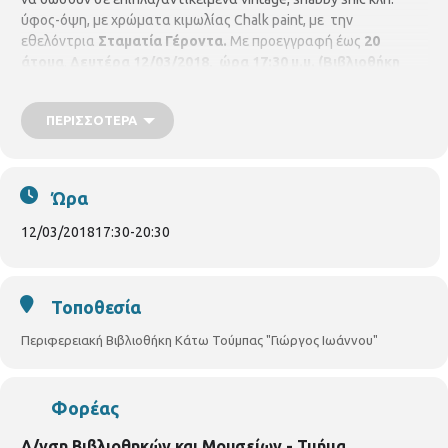
ύφος-όψη, με χρώματα κιμωλίας Chalk paint, με την
εθελόντρια
Σταματία Γέροντα.
Με προεγγραφή έως
20
άτομα
.
Δευτέρα 12/03/2018, ώρα 17:30 μ.μ.
(Βιβλιοθήκη
Κάτω Τούμπας , Πυλαίας 59, τηλ. 2310919039)
ΠΕΡΙΣΣΌΤΕΡΑ
Ώρα
12/03/2018
17:30
-
20:30
Τοποθεσία
Περιφερειακή Βιβλιοθήκη Κάτω Τούμπας "Γιώργος Ιωάννου"
Φορέας
Δ/νση Βιβλιοθηκών και Μουσείων - Τμήμα