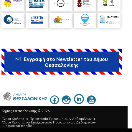
Εγγραφή στο Newsletter του Δήμου
Θεσσαλονίκης
Δήμος Θεσσαλονίκης © 2026
Όροι Χρήσης
Προστασία Προσωπικών Δεδομένων
Όροι Xρήσης και Eπεξεργασία Προσωπικών Δεδομένων
Ψηφιακού Βοηθού