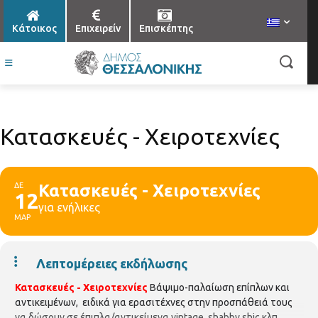
Κάτοικος
Επιχειρείν
Επισκέπτης
Κατασκευές - Χειροτεχνίες
ΔΕ
Κατασκευές - Χειροτεχνίες
12
για ενήλικες
ΜΑΡ
Λεπτομέρειες εκδήλωσης
Κατασκευές - Χειροτεχνίες
Βάψιμο-παλαίωση επίπλων και
αντικειμένων, ειδικά για ερασιτέχνες στην προσπάθειά τους
να δώσουν σε έπιπλα/αντικείμενα vintage, shabby shic κλπ.