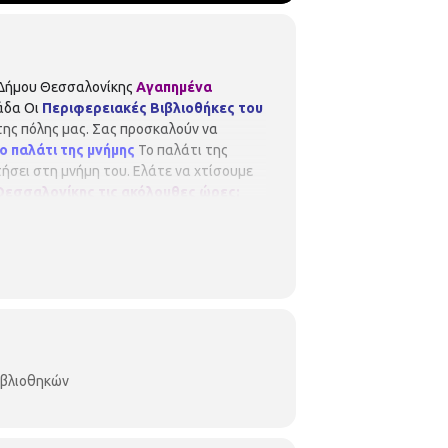
 Δήμου Θεσσαλονίκης
Αγαπημένα
λάδα Οι
Περιφερειακές Βιβλιοθήκες του
της πόλης μας. Σας προσκαλούν να
 παλάτι της μνήμης
Το παλάτι της
τήσει στη μνήμη του. Ελάτε να χτίσουμε
Θεσσαλονίκης τις ακόλουθες ώρες:
ήκη Καλλιθέας Αρχαιοτήτων 13 2310
ειακή Βιβλιοθήκη Σταθμού Μοναστηρίου
ία σας). Οι θέσεις είναι περιορισμένες
μων εγγραφών. Παρακαλούνται όλοι οι
ιβλιοθηκών