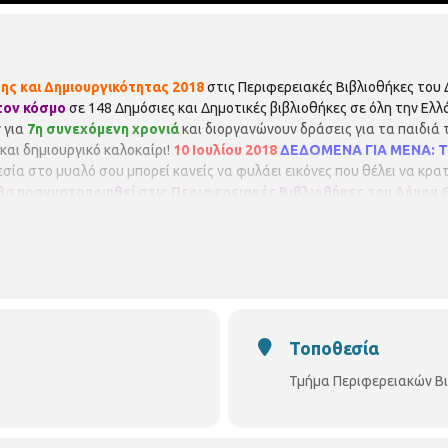
ς και Δημιουργικότητας 2018
στις Περιφερειακές Βιβλιοθήκες του
τον κόσμο
σε 148 Δημόσιες και Δημοτικές βιβλιοθήκες σε όλη την Ελ
 για
7η συνεχόμενη χρονιά
και διοργανώνουν δράσεις για τα παιδιά 
και δημιουργικό καλοκαίρι!
10 Ιουλίου 2018
ΔΕΔΟΜΕΝΑ ΓΙΑ ΜΕΝΑ: Το
σία στο μυαλό σου μπορεί κανείς να φυλάει εικόνες που θέλει να κρα
θα πραγματοποιηθεί στις Περιφερειακές Βιβλιοθήκες του Δήμου 
ήκη Χαριλάου Νικάνορος 3 2310 324666
11:00 – 12:30
Παιδική Βιβλιοθ
θήκη Ξηροκρήνης Γρ. Κολωνιάρη 23 2310 514780
12:00 – 13:30
Περιφερ
ι δωρεάν, αλλά απαιτείται προεγγραφή
(τηλεφωνική ή με την παρουσ
εραιότητας, ενώ θα υπάρξει λίστα αναμονής σε περίπτωση υπεράριθ
περίπτωση ακύρωσης.
Τοποθεσία
Τμήμα Περιφερειακών Β