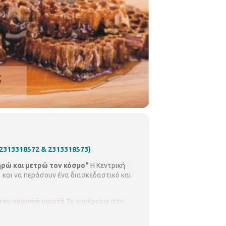
2313318572 & 2313318573)
ρώ και μετρώ τον κόσμο"
Η Κεντρική
 και να περάσουν ένα διασκεδαστικό και
ην αυριανή γιορτή
Το αφιέρωμα στις
πτες στη γιορτή λήξης.
Με την ψυχολόγο