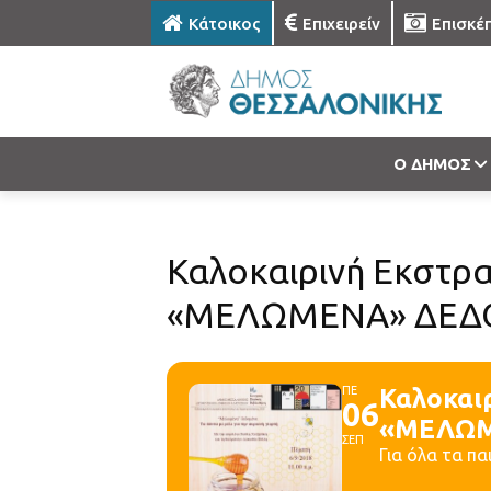
Κάτοικος
Επιχειρείν
Επισκέ
Ο ΔΗΜΟΣ
Καλοκαιρινή Εκστρα
«ΜΕΛΩΜΕΝΑ» ΔΕΔΟΜΕ
ΠΕ
Καλοκαι
06
«ΜΕΛΩΜΕ
ΣΕΠ
Για όλα τα πα