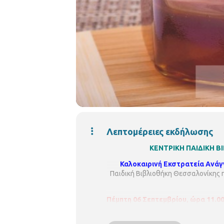
Λεπτομέρειες εκδήλωσης
ΚΕΝΤΡΙΚΗ ΠΑΙΔΙΚΗ 
Καλοκαιρινή Εκστρατεία Ανάγν
Παιδική Βιβλιοθήκη Θεσσαλονίκης π
Πέμπτη 06 Σεπτεμβρίου, ώρα 11.00 
μέλισσες και τα δεδομένα τους τελε
Γιούλη Χατζηδάκη και τη θεατρολ