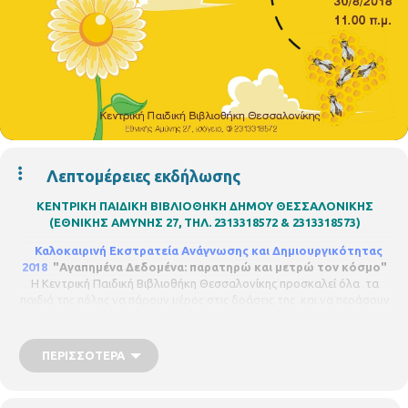
Λεπτομέρειες εκδήλωσης
ΚΕΝΤΡΙΚΗ ΠΑΙΔΙΚΗ ΒΙΒΛΙΟΘΗΚΗ ΔΗΜΟΥ ΘΕΣΣΑΛΟΝΙΚΗΣ
(ΕΘΝΙΚΗΣ ΑΜΥΝΗΣ 27, ΤΗΛ. 2313318572 & 2313318573)
Καλοκαιρινή Εκστρατεία Ανάγνωσης και Δημιουργικότητας
2018
"Αγαπημένα Δεδομένα: παρατηρώ και μετρώ τον κόσμο"
Η Κεντρική Παιδική Βιβλιοθήκη Θεσσαλονίκης προσκαλεί όλα τα
παιδιά της πόλης να πάρουν μέρος στις δράσεις της και να περάσουν
ένα διασκεδαστικό και δημιουργικό καλοκαίρι!
Πέμπτη 30 Αυγούστου, ώρα 11.00- 12.30 το πρωί
ΦΥΣΙΚΑ
ΠΕΡΙΣΣΌΤΕΡΑ
ΔΕΔΟΜΕΝΑ: Οι μέλισσες σε όλο τον κόσμο.
Πάνω στο
χάρτη σημειώνουμε τόπους που συλλέγουν το μέλι με
διάφορους τρόπους, τόπους που οι μέλισσες κινδυνεύουν,