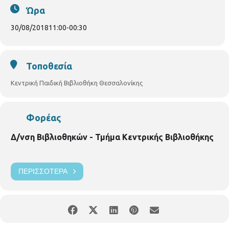
χώρες που κινητοποιούνται για να σώσουν τις μέλισσες από
Ώρα
την εξαφάνιση.
Με τον μελισσοκόμο Δημοσθένη Χαρούλη.
30/08/2018
11:00
-
00:30
Για παιδιά 6 - 12 χρονών. Με προεγγραφή .
Τοποθεσία
Κεντρική Παιδική Βιβλιοθήκη Θεσσαλονίκης
Φορέας
Δ/νση Βιβλιοθηκών - Τμήμα Κεντρικής Βιβλιοθήκης
ΠΕΡΙΣΣΌΤΕΡΑ