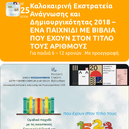
ΔΕ
Καλοκαιρινή Εκστρατεία
25
Ανάγνωσης και
ΙΟΥΝ
Δημιουργικότητας 2018 –
ΕΝΑ ΠΑΙΧΝΙΔΙ ΜΕ ΒΙΒΛΙΑ
ΠΟΥ ΕΧΟΥΝ ΣΤΟΝ ΤΙΤΛΟ
ΤΟΥΣ ΑΡΙΘΜΟΥΣ
Για παιδιά 6 – 12 χρονών . Με προεγγραφή.