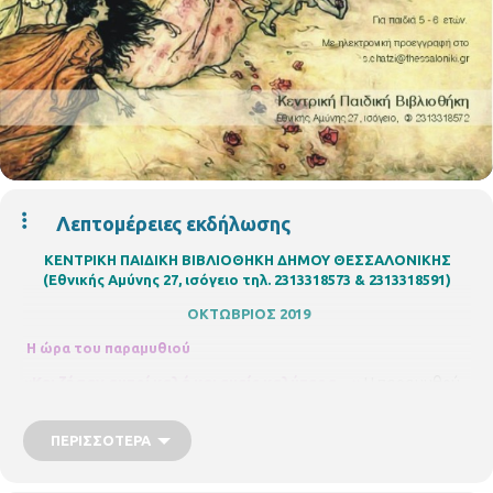
Λεπτομέρειες εκδήλωσης
ΚΕΝΤΡΙΚΗ ΠΑΙΔΙΚΗ ΒΙΒΛΙΟΘΗΚΗ ΔΗΜΟΥ ΘΕΣΣΑΛΟΝΙΚΗΣ
(Εθνικής Αμύνης 27, ισόγειο τηλ. 2313318573 & 2313318591)
ΟΚΤΩΒΡΙΟΣ 2019
Η ώρα του παραμυθιού
«Και ζήσαν αυτοί καλά και εμείς καλύτερα…»
H παραμυθού
Ροδάνθη Δημητρέση
και μέλη του εργαστηρίου αφήγησης της
Action
Art
,
έρχονται στη βιβλιοθήκη μαζί με τους φίλους τους
ΠΕΡΙΣΣΌΤΕΡΑ
απ’ όλον τον κόσμο, τις νεράιδες, τις μάγισσες, τους δράκους
και τα ξωτικά, για να γίνουμε όλοι μία παρέα. Για παιδιά από
5 -