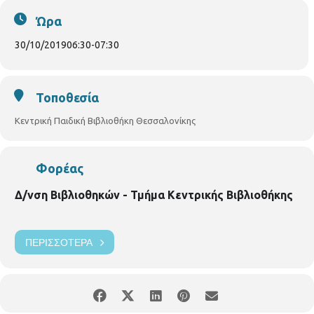
6
χρονών. Με ηλεκτρονική προεγγραφή στο
s.chatzi@thessaloniki.gr
Τετάρτη
30/10/2019,
ώρα 6.30 μ.μ. –
Ώρα
7.30μ.μ.
30/10/2019
06:30
-
07:30
Τοποθεσία
Κεντρική Παιδική Βιβλιοθήκη Θεσσαλονίκης
Φορέας
Δ/νση Βιβλιοθηκών - Τμήμα Κεντρικής Βιβλιοθήκης
ΠΕΡΙΣΣΌΤΕΡΑ