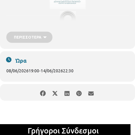
ΠΕΡΙΣΣΌΤΕΡΑ
Ώρα
08/06/2026
19:00
-
14/06/2026
22:30
Το Βαφοπούλειο Πνευματικό Κέντρο του Δήμου Θεσσαλονίκης σε
συνεργασία με τον Πολιτιστικό και Μορφωτικό Σύλλογο «Λυρικός
η
Μικρός Πλανήτης» διοργανώνουν για 5
συνεχή χρονιά το
Πανελλήνιο Φεστιβάλ Παιδικών Θεατρικών Ομάδων
«ΘΕΣΣΤΙΒΑΛΑΚΙ», από τη Δευτέρα 8 έως την Κυριακή 14 Ιουνίου 2026
Γρήγοροι Σύνδεσμοι
στο ανοιχτό θέατρο του πάρκου της Νέας Ελβετίας. Η έναρξη του